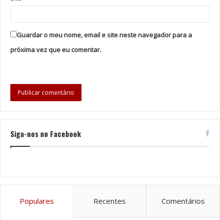
Ucrânia — LELÉKA – “Ridnym”
Austrália — Delta Goodrem – “Eclipse”
Guardar o meu nome, email e site neste navegador para a
Sérvia — LAVINA – “Kraj Mene”
próxima vez que eu comentar.
Malta — AIDAN – “Bella”
Chéquia — Daniel Zizka – “CROSSROADS”
Bulgária — DARA – “Bangaranga”
Croácia — LELEK – “Andromeda”
Reino Unido — LOOK MUM NO COMPUTER –
“Eins, Zwei, Drei”
Siga-nos no Facebook
França — Monroe – “Regarde !”
Moldávia — Satoshi – “Viva, Moldova!”
Finlândia — Linda Lampenius x Pete Parkkonen –
“Liekinheitin”
Populares
Recentes
Comentários
Polónia — ALICJA – “Pray”