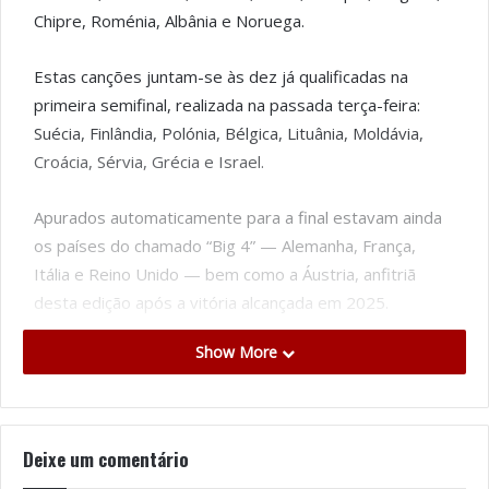
Chipre, Roménia, Albânia e Noruega.
Estas canções juntam-se às dez já qualificadas na
primeira semifinal, realizada na passada terça-feira:
Suécia, Finlândia, Polónia, Bélgica, Lituânia, Moldávia,
Croácia, Sérvia, Grécia e Israel.
Apurados automaticamente para a final estavam ainda
os países do chamado “Big 4” — Alemanha, França,
Itália e Reino Unido — bem como a Áustria, anfitriã
desta edição após a vitória alcançada em 2025.
Show More
Portugal ficou afastado da final. O grupo Bandidos do
Cante, com o tema “Rosa”, não conseguiu reunir votos
suficientes para seguir em frente na primeira semifinal.
Também foram eliminados Montenegro, Geórgia, São
Deixe um comentário
Marino, Estónia, Letónia, Luxemburgo, Arménia,