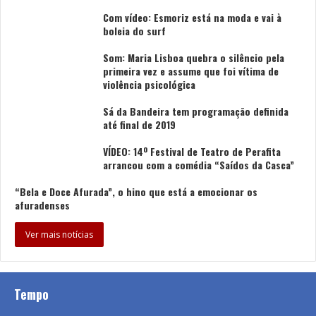
Lituânia — Lion Ceccah – “Sólo Quiero Más”
Com vídeo: Esmoriz está na moda e vai à
Suécia — FELICIA – “My System”
boleia do surf
Chipre — Antigoni – “JALLA”
Som: Maria Lisboa quebra o silêncio pela
Itália — Sal Da Vinci – “Per Sempre Sì”
primeira vez e assume que foi vítima de
violência psicológica
Noruega — JONAS LOVV – “YA YA YA”
Sá da Bandeira tem programação definida
Roménia — Alexandra Căpitănescu – “Choke Me”
até final de 2019
Áustria — COSMÓ – “Tanzschein”
VÍDEO: 14º Festival de Teatro de Perafita
arrancou com a comédia “Saídos da Casca”
Tags
Bandidos do Cante
Festival Eurovisão da Canção
rtp
“Bela e Doce Afurada”, o hino que está a emocionar os
afuradenses
Ver mais notícias
Tempo