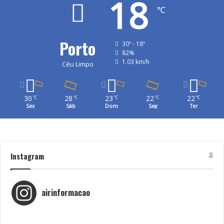
18
℃
Porto
30º - 18º
82%
1.03 km/h
Céu Limpo
30
28
23
22
22
℃
℃
℃
℃
℃
Sex
Sáb
Dom
Seg
Ter
Instagram
airinformacao