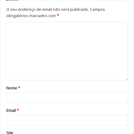
Azerbaijão e Suíça.
O seu endereço de email não será publicado.
Campos
obrigatórios marcados com
*
A final do Festival Eurovisão da Canção 2026 será
transmitida em direto no próximo sábado, a partir das
20h00 (hora de Lisboa), na RTP1 e RTP Mundo.
Foto: EBU
Ordem de atuação da final
Dinamarca — Søren Torpegaard Lund – “Før Vi Går
Hjem”
Nome
*
Alemanha — Sarah Engels – “Fire”
Israel — Noam Bettan – “Michelle”
Email
*
Bélgica — ESSYLA – “Dancing on the Ice”
Albânia — Alis – “Nân”
Grécia — Akylas – “Ferto”
Site