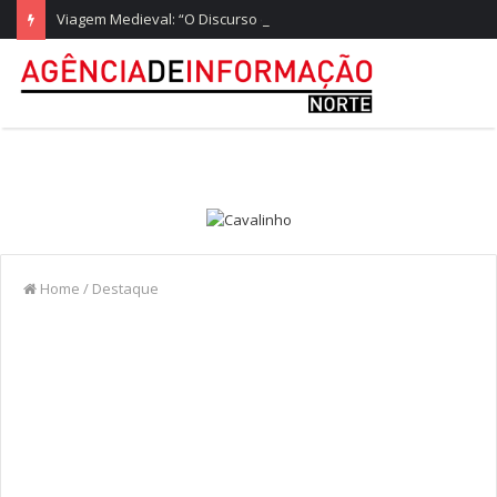
Viagem Medieval: “O Discurso do Rei” esgota diariamente no castelo de Santa Maria da Feira
Home
/
Destaque