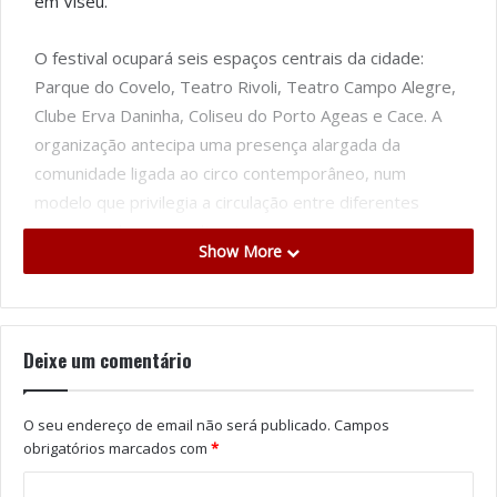
em Viseu.
O festival ocupará seis espaços centrais da cidade:
Parque do Covelo, Teatro Rivoli, Teatro Campo Alegre,
Clube Erva Daninha, Coliseu do Porto Ageas e Cace. A
organização antecipa uma presença alargada da
comunidade ligada ao circo contemporâneo, num
modelo que privilegia a circulação entre diferentes
espaços urbanos e culturais.
Show More
Entre os destaques da programação está “Corpo
Nómada”, criação da estrutura Ainda Não Tem Nome,
protagonizada por João Paulo Santos, no mastro chinês,
Deixe um comentário
e Filipe Raposo, ao piano. O espetáculo sobe ao palco
do Coliseu Porto Ageas no dia 17 de Junho, às 21h30.
O seu endereço de email não será publicado.
Campos
obrigatórios marcados com
*
Nos dias 17 e 18, pelas 19h00, o Clube Erva Daninha
recebe “Turno da Noite”, do malabarista e performer