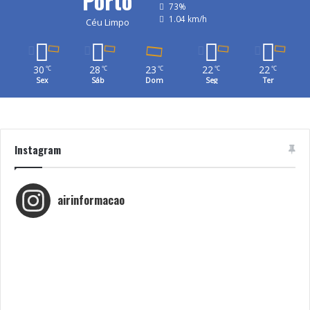
Porto
73%
1.04 km/h
Céu Limpo
30
28
23
22
22
℃
℃
℃
℃
℃
Sex
Sáb
Dom
Seg
Ter
Instagram
airinformacao