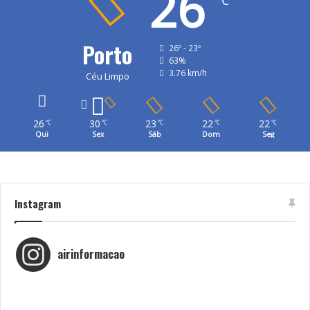
26
℃
Porto
26º - 23º
63%
3.76 km/h
Céu Limpo
26
30
23
22
22
℃
℃
℃
℃
℃
Qui
Sex
Sáb
Dom
Seg
Instagram
airinformacao