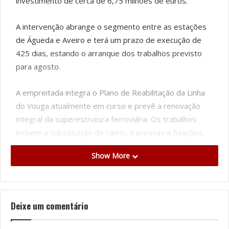
investimento de cerca de 6,75 milhões de euros.
A intervenção abrange o segmento entre as estações
de Águeda e Aveiro e terá um prazo de execução de
425 dias, estando o arranque dos trabalhos previsto
para agosto.
A empreitada integra o Plano de Reabilitação da Linha
do Vouga atualmente em curso e prevê a renovação
integral da superestrutura ferroviária. Os trabalhos
incluem a substituição de carris, travessas e fixações,
reposição de balastro, operações de ataque mecânico
Show More
pesado e intervenções no sistema de drenagem.
Entre os principais objetivos da obra estão a eliminação
de limitações de velocidade, o reforço das condições
Deixe um comentário
de segurança na circulação e a melhoria do conforto
para os passageiros.