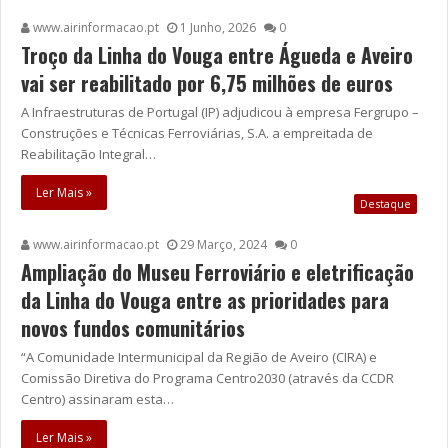
www.airinformacao.pt
1 Junho, 2026
0
Troço da Linha do Vouga entre Águeda e Aveiro
vai ser reabilitado por 6,75 milhões de euros
A Infraestruturas de Portugal (IP) adjudicou à empresa Fergrupo –
Construções e Técnicas Ferroviárias, S.A. a empreitada de
Reabilitação Integral…
Ler Mais »
Destaque
www.airinformacao.pt
29 Março, 2024
0
Ampliação do Museu Ferroviário e eletrificação
da Linha do Vouga entre as prioridades para
novos fundos comunitários
“A Comunidade Intermunicipal da Região de Aveiro (CIRA) e
Comissão Diretiva do Programa Centro2030 (através da CCDR
Centro) assinaram esta…
Ler Mais »