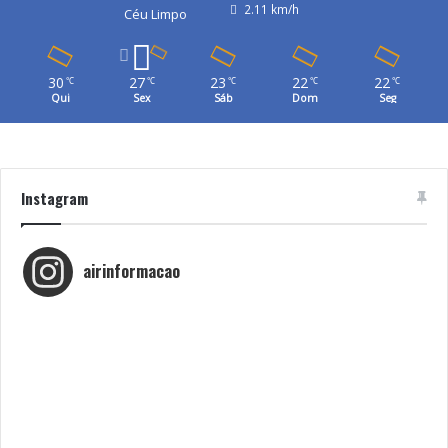
2.11 km/h
Céu Limpo
30
27
23
22
22
℃
℃
℃
℃
℃
Qui
Sex
Sáb
Dom
Seg
Instagram
airinformacao