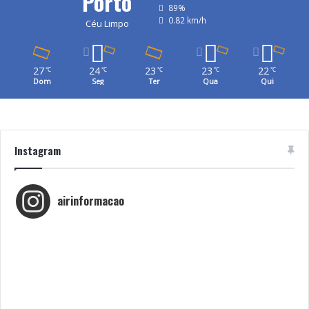
Porto
89%
0.82 km/h
Céu Limpo
27
24
23
23
22
℃
℃
℃
℃
℃
Dom
Seg
Ter
Qua
Qui
Instagram
airinformacao