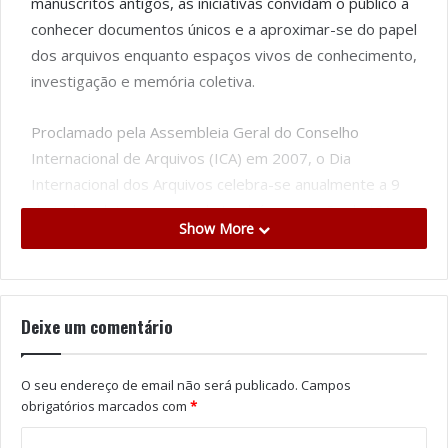
manuscritos antigos, as iniciativas convidam o público a
conhecer documentos únicos e a aproximar-se do papel
dos arquivos enquanto espaços vivos de conhecimento,
investigação e memória coletiva.
Proclamado pela Assembleia Geral do Conselho
Internacional de Arquivos (ICA) em 2007, o Dia
Internacional dos Arquivos celebra-se anualmente a 9
de junho, data que assinala também a criação do ICA
Show More
pela UNESCO em 1948.
Mais do que espaços de conservação, os arquivos são
lugares de descoberta, investigação e acesso ao
Deixe um comentário
conhecimento, preservando testemunhos fundamentais
para compreender o passado e refletir o presente.
O seu endereço de email não será publicado.
Campos
obrigatórios marcados com
*
Visitas guiadas