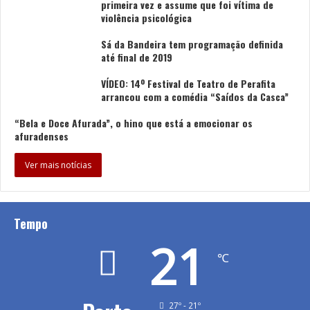
primeira vez e assume que foi vítima de
violência psicológica
O encontro inclui ainda um momento musical
protagonizado por um duo de jovens músicos e termina
Sá da Bandeira tem programação definida
com o pré-lançamento do livro “Uma Casa, no tempo”,
até final de 2019
que encerra as comemorações dos sete séculos da
VÍDEO: 14º Festival de Teatro de Perafita
Casa do Infante.
arrancou com a comédia “Saídos da Casca”
“Bela e Doce Afurada”, o hino que está a emocionar os
Uma iniciativa que sublinha o papel dos arquivos
afuradenses
enquanto garantes da memória coletiva e pontes entre
o passado e o presente.
Ver mais notícias
Para ambas as atividades, a participação é gratuita,
mediante inscrição
aqui
.
Tempo
21
Tags
Arquivos do Porto
Bibliotecas
Museus
℃
Rui Massena
Sofia Lourenço
27º - 21º