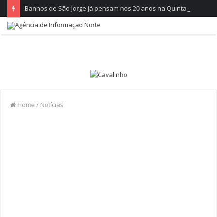
Banhos de São Jorge já pensam nos 20 anos na Quinta do Castelo
Home
/
Notícias