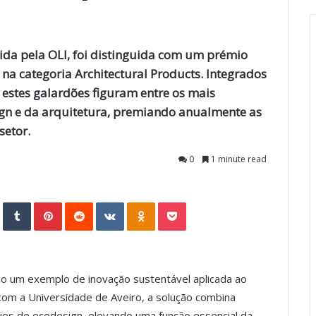
da pela OLI, foi distinguida com um prémio
a categoria Architectural Products. Integrados
estes galardões figuram entre os mais
gn e da arquitetura, premiando anualmente as
setor.
0
1 minute read
StumbleUpon
Tumblr
Pinterest
Reddit
VKontakte
Odnoklassniki
Pocket
 um exemplo de inovação sustentável aplicada ao
com a Universidade de Aveiro, a solução combina
cípios de ecodesign, elevando uma função essencial da