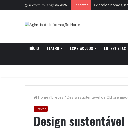
Grandes nomes, nov
Recentes
sexta-feira, 7 agosto 2026
INÍCIO
TEATRO
ESPETÁCULOS
ENTREVISTAS
Home
/
Breves
/
Design sustentável da OLI premia
Breves
Design sustentável