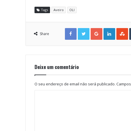
Tags
Aveiro
OLI
Facebook
Twitter
Google+
LinkedIn
StumbleUpon
Share
Deixe um comentário
O seu endereço de email não será publicado.
Campos 