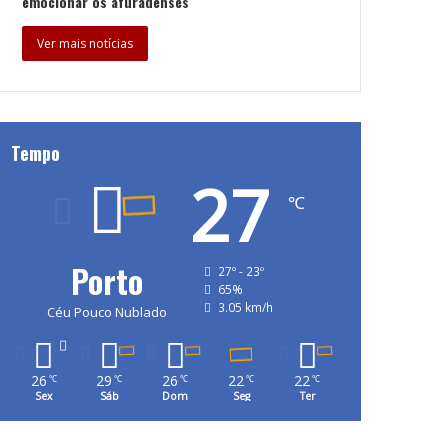
emocionar os afuradenses
Ver mais notícias
Tempo
27
℃
Porto
27º - 23º
65%
3.05 km/h
Céu Pouco Nublado
26
29
26
22
22
℃
℃
℃
℃
℃
Sex
Sáb
Dom
Seg
Ter