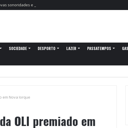
as sonoridades e criação artística marcam a nova temporada do CTAL
SOCIEDADE
DESPORTO
LAZER
PASSATEMPOS
GA
do em Nova Iorque
 da OLI premiado em