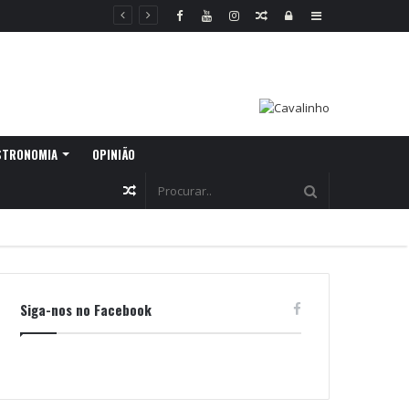
Random
Log
Sidebar
Article
In
STRONOMIA
OPINIÃO
Random
Article
Siga-nos no Facebook