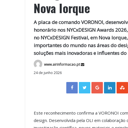
Nova Iorque
A placa de comando VORONOI, desenvolvi
honorário nos NYCxDESIGN Awards 2026, n
no NYCxDESIGN Festival, em Nova Iorque, 
importantes do mundo nas áreas do desi
soluções mais inovadoras e influentes do 
www.airinformacao.pt
24 de junho 2026
Facebook
Twitter
Google+
LinkedIn
Este reconhecimento confirma a VORONOI como
design. Desenvolvida pela OLI em colaboração 
investigação científica, novos materiais e prin