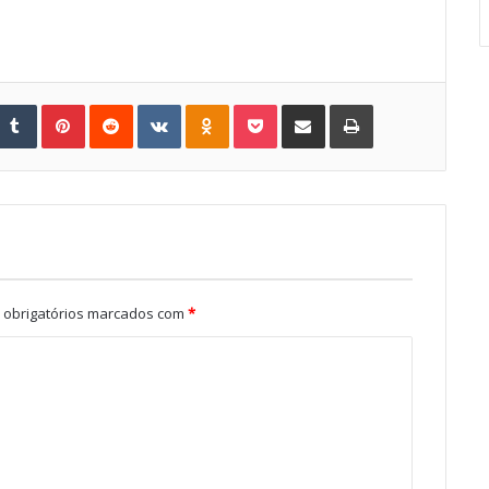
Tumblr
Pinterest
Reddit
VKontakte
Odnoklassniki
Pocket
Share via Email
Print
obrigatórios marcados com
*