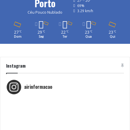
Porto
27º - 20º
69%
3.29 km/h
Céu Pouco Nublado
27
29
22
23
23
℃
℃
℃
℃
℃
Dom
Seg
Ter
Qua
Qui
Instagram
airinformacao