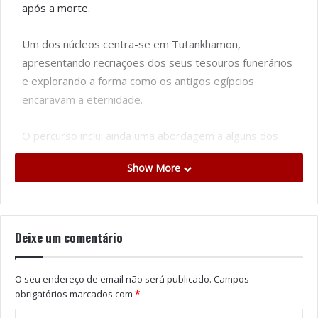
após a morte.
Um dos núcleos centra-se em Tutankhamon,
apresentando recriações dos seus tesouros funerários
e explorando a forma como os antigos egípcios
encaravam a eternidade.
O percurso inclui ainda uma abordagem a alguns dos
acontecimentos que impulsionaram o estudo da
Show More
civilização egípcia na época moderna, nomeadamente a
campanha de Napoleão no Egito, a descoberta da
Pedra de Roseta e o contributo de Jean-François
Champollion para a decifração da escrita hieroglífica.
Deixe um comentário
A pensar nos visitantes mais jovens, foi criada uma área
O seu endereço de email não será publicado.
Campos
interativa destinada à exploração do universo egípcio
obrigatórios marcados com
*
através de atividades de carácter lúdico.