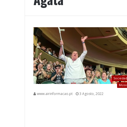
Socieda
Músi
www.airinformacao.pt
3 Agosto, 2022