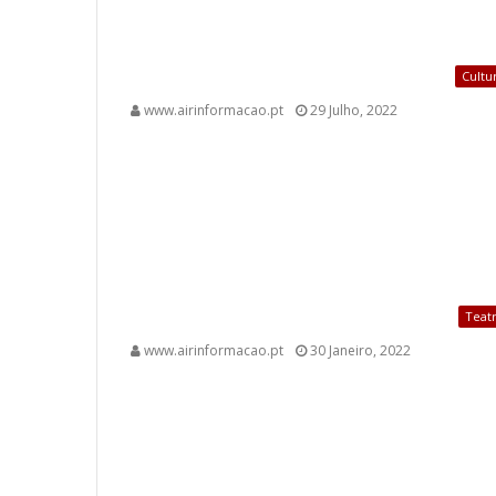
Cultu
www.airinformacao.pt
29 Julho, 2022
Teat
www.airinformacao.pt
30 Janeiro, 2022