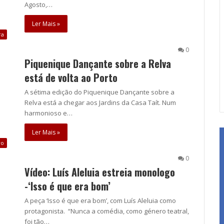
Agosto,…
Ler Mais »
ra
0
Piquenique Dançante sobre a Relva
está de volta ao Porto
A sétima edição do Piquenique Dançante sobre a
Relva está a chegar aos Jardins da Casa Taít. Num
harmonioso e…
Ler Mais »
ro
0
Vídeo: Luís Aleluia estreia monologo
-‘Isso é que era bom’
A peça ‘Isso é que era bom’, com Luís Aleluia como
protagonista. “Nunca a comédia, como género teatral,
foi tão…