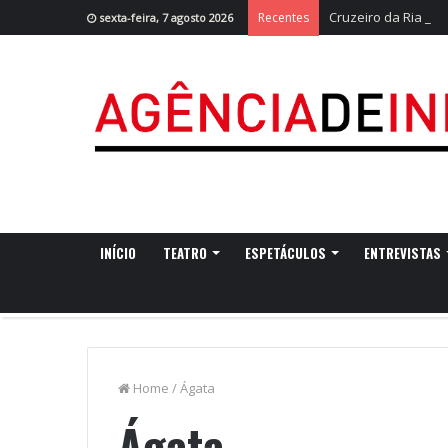
Cruzeiro da Ria re
Recentes
sexta-feira, 7 agosto 2026
INÍCIO
TEATRO
ESPETÁCULOS
ENTREVISTAS
Home
/
Ágata
Ágata