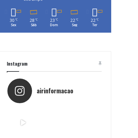
30
28
23
22
22
℃
℃
℃
℃
℃
Sex
Sáb
Dom
Seg
Ter
Instagram
airinformacao