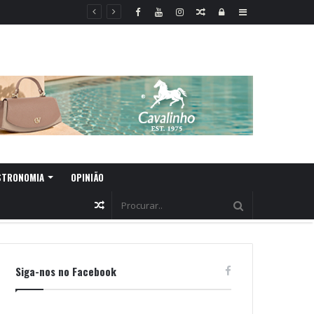
Random
Log
Sidebar
Article
In
STRONOMIA
OPINIÃO
Random
Article
Siga-nos no Facebook