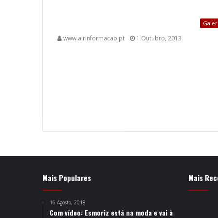
Galer
www.airinformacao.pt
1 Outubro, 2013
Mais Populares
Mais Rec
16 Agosto, 2018
Com vídeo: Esmoriz está na moda e vai à