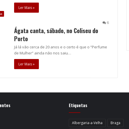
Ler Mais »
ia
6
Ágata canta, sábado, no Coliseu do
Porto
Já lá vão cerca de 20 anos e o certo é que o “Perfume
de Mulher” ainda não nos saiu…
Ler Mais »
entes
Etiquetas
Albergaria-a-Velha
Braga