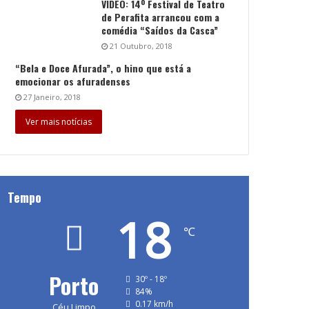
VÍDEO: 14º Festival de Teatro
de Perafita arrancou com a
comédia “Saídos da Casca”
21 Outubro, 2018
“Bela e Doce Afurada”, o hino que está a
emocionar os afuradenses
27 Janeiro, 2018
Ver mais notícias
Tempo
18
℃
Porto
30º - 18º
84%
0.17 km/h
Céu Limpo