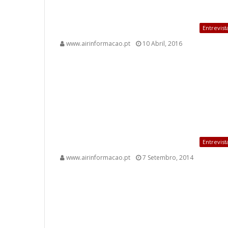
Entrevist
www.airinformacao.pt
10 Abril, 2016
Entrevist
www.airinformacao.pt
7 Setembro, 2014