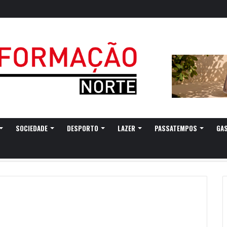
gressa a Ovar com experiências náuticas e observação de aves
SOCIEDADE
DESPORTO
LAZER
PASSATEMPOS
GA