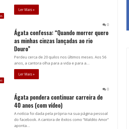
Ler Mais »
as
0
Ágata confessa: “Quando morrer quero
as minhas cinzas lançadas ao rio
Douro”
Perdeu cerca de 20 quilos nos últimos meses. Aos 56
anos, a cantora olha para a vida e para a…
Ler Mais »
as
0
Ágata pondera continuar carreira de
40 anos (com vídeo)
A notícia foi dada pela própria na sua página pessoal
do facebook. A cantora de êxitos como “Maldito Amor”
aponta…