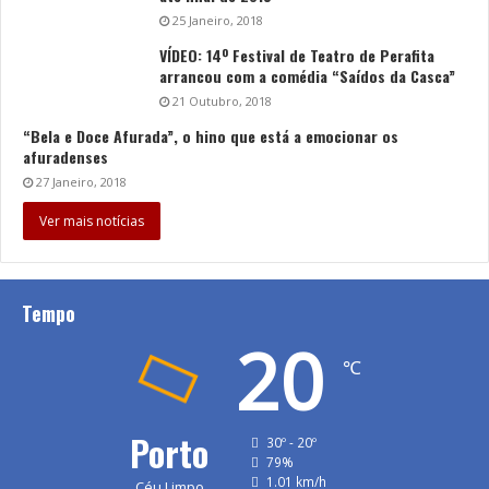
25 Janeiro, 2018
VÍDEO: 14º Festival de Teatro de Perafita
arrancou com a comédia “Saídos da Casca”
21 Outubro, 2018
“Bela e Doce Afurada”, o hino que está a emocionar os
afuradenses
27 Janeiro, 2018
Ver mais notícias
Tempo
20
℃
Porto
30º - 20º
79%
1.01 km/h
Céu Limpo