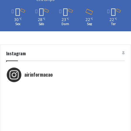
30
28
23
22
22
℃
℃
℃
℃
℃
Sex
Sáb
Dom
Seg
Ter
Instagram
airinformacao