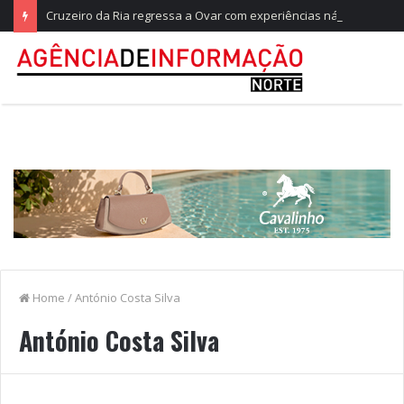
Cruzeiro da Ria regressa a Ovar com experiências náuticas e observação de aves
Home
/
António Costa Silva
António Costa Silva