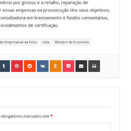
mércio por grosso e a retalho, reparação de
dar essas empresas na prossecução dos seus objetivos,
consultadoria em licenciamento e fundos comunitários,
procedimentos de certificação.
ão Empresarial da Feira
Gala
Ministro da Economia
Tumblr
Pinterest
Reddit
VKontakte
Odnoklassniki
Pocket
Share via Email
Print
obrigatórios marcados com
*