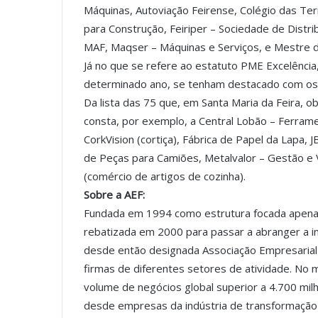
Máquinas, Autoviação Feirense, Colégio das Te
para Construção, Feiriper – Sociedade de Distrib
MAF, Maqser – Máquinas e Serviços, e Mestre d
Já no que se refere ao estatuto PME Excelência
determinado ano, se tenham destacado com o
Da lista das 75 que, em Santa Maria da Feira, 
consta, por exemplo, a Central Lobão – Ferrame
CorkVision (cortiça), Fábrica de Papel da Lapa, 
de Peças para Camiões, Metalvalor – Gestão e 
(comércio de artigos de cozinha).
Sobre a AEF:
Fundada em 1994 como estrutura focada apenas
rebatizada em 2000 para passar a abranger a in
desde então designada Associação Empresarial 
firmas de diferentes setores de atividade. No 
volume de negócios global superior a 4.700 mi
desde empresas da indústria de transformação d