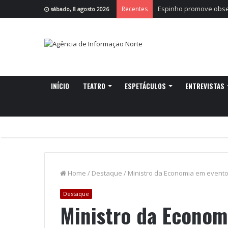
Espinho promove obser
Recentes
sábado, 8 agosto 2026
INÍCIO
TEATRO
ESPETÁCULOS
ENTREVISTAS
Home
/
Destaque
/
Ministro da Economia em evento 
Destaque
Ministro da Econom