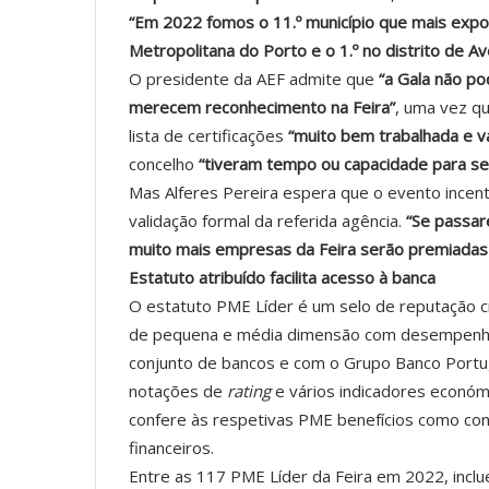
“Em 2022 fomos o 11.º município que mais export
Metropolitana do Porto e o 1.º no distrito de Av
O presidente da AEF admite que
“a Gala não po
merecem reconhecimento na Feira”
, uma vez qu
lista de certificações
“muito bem trabalhada e v
concelho
“tiveram tempo ou capacidade para se 
Mas Alferes Pereira espera que o evento ince
validação formal da referida agência.
“Se passa
muito mais empresas da Feira serão premiadas p
Estatuto atribuído facilita acesso à banca
O estatuto PME Líder é um selo de reputação cr
de pequena e média dimensão com desempenhos
conjunto de bancos e com o Grupo Banco Port
notações de
rating
e vários indicadores económi
confere às respetivas PME benefícios como con
financeiros.
Entre as 117 PME Líder da Feira em 2022, inc