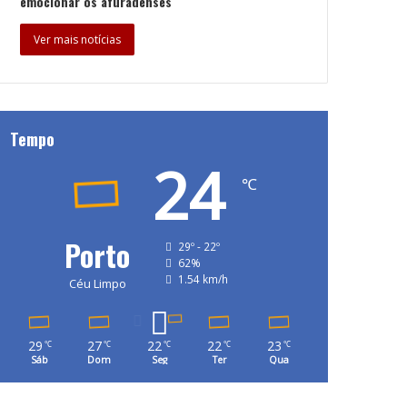
emocionar os afuradenses
Ver mais notícias
Tempo
24
℃
Porto
29º - 22º
62%
1.54 km/h
Céu Limpo
29
27
22
22
23
℃
℃
℃
℃
℃
Sáb
Dom
Seg
Ter
Qua