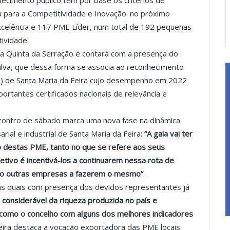
ecimento público tem por base os critérios de
 para a Competitividade e Inovação: no próximo
elência e 117 PME Líder, num total de 192 pequenas
ividade.
 na Quinta da Serração e contará com a presença do
ilva, que dessa forma se associa ao reconhecimento
) de Santa Maria da Feira cujo desempenho em 2022
ortantes certificados nacionais de relevância e
ncontro de sábado marca uma nova fase na dinâmica
ial e industrial de Santa Maria da Feira:
“A gala vai ter
ho destas PME, tanto no que se refere aos seus
etivo é incentivá-los a continuarem nessa rota de
ndo outras empresas a fazerem o mesmo”
.
as quais com presença dos devidos representantes já
a considerável da riqueza produzida no país e
 como o concelho com alguns dos melhores indicadores
reira destaca a vocação exportadora das PME locais: