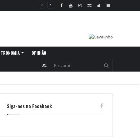
Random
Log
Sidebar
Article
In
STRONOMIA
OPINIÃO
Random
Article
Siga-nos no Facebook