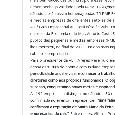
mais bem-sucedidas do município e esse reconh
desempenho já validados pela IAPMEI – Agência
sábado, serão assim homenageadas 75 PME Exc
e médias empresas de diferentes setores de at
A 1.ª Gala Empresarial AEF terá início às 20h00
ministro da Economia e do Mar, António Costa S
público das pequenas e médias empresas (PME
lhes mereceu, no final de 2023, um dos mais imp
robustez empresarial.
Para o presidente da AEF, Alferes Pereira, o e
dessa estrutura de apoio à comunidade empresar
periodicidade anual e visa reconhecer o trabal
diretores como aos próprios funcionários. O obj
sucesso, conquistando novas metas e inspira
As 192 empresas a distinguir no sábado – 30 d
confirmada no evento – representam
“uma fati
confirmam a reputação de Santa Maria da Feira
empresariais do país”
. Entre esses, Alferes Pe