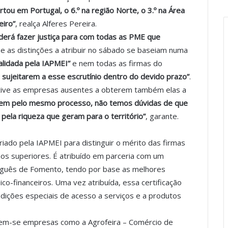
ou em Portugal, o 6.º na região Norte, o 3.º na Área
eiro”
, realça Alferes Pereira.
derá fazer justiça para com todas as PME que
e as distinções a atribuir no sábado se baseiam numa
alidada pela IAPMEI”
e nem todas as firmas do
sujeitarem a esse escrutínio dentro do devido prazo”
.
ntive as empresas ausentes a obterem também elas a
rem pelo mesmo processo, não temos dúvidas de que
ela riqueza que geram para o território”
, garante.
iado pela IAPMEI para distinguir o mérito das firmas
 superiores. É atribuído em parceria com um
uguês de Fomento, tendo por base as melhores
co-financeiros. Uma vez atribuída, essa certificação
dições especiais de acesso a serviços e a produtos
luem-se empresas como a Agrofeira – Comércio de