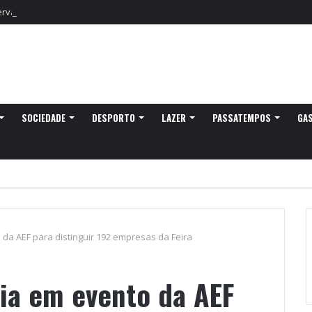
vação do eclipse solar parcial
SOCIEDADE
DESPORTO
LAZER
PASSATEMPOS
GA
da AEF para distinguir 192 empresas da Feira
ia em evento da AEF