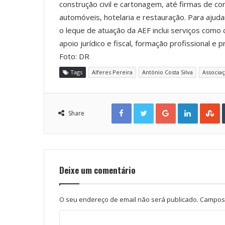
construção civil e cartonagem, até firmas de co
automóveis, hotelaria e restauração. Para aju
o leque de atuação da AEF inclui serviços como 
apoio jurídico e fiscal, formação profissional e 
Foto: DR
Tags
Alferes Pereira
António Costa Silva
Associaç
Facebook
Twitter
Google+
LinkedIn
StumbleUpon
Share
Deixe um comentário
O seu endereço de email não será publicado.
Campos 