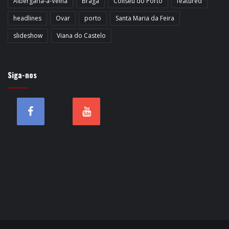
Albergaria-a-Velha
Braga
Coliseu do Porto
featured
headlines
Ovar
porto
Santa Maria da Feira
slideshow
Viana do Castelo
Siga-nos