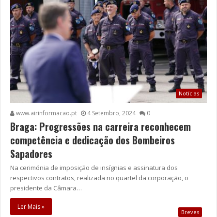
Notícias
www.airinformacao.pt
4 Setembro, 2024
0
Braga: Progressões na carreira reconhecem
competência e dedicação dos Bombeiros
Sapadores
Na cerimónia de imposição de insígnias e assinatura dos
respectivos contratos, realizada no quartel da corporação, o
presidente da Câmara…
Ler Mais »
Breves