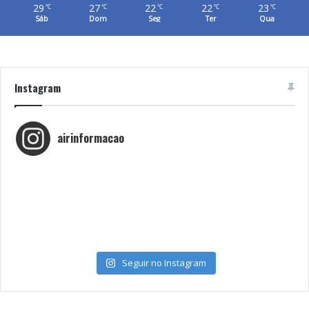
29
27
22
22
23
℃
℃
℃
℃
℃
Sáb
Dom
Seg
Ter
Qua
Instagram
airinformacao
Seguir no Instagram