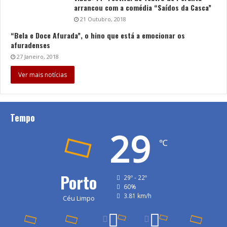
arrancou com a comédia “Saídos da Casca”
21 Outubro, 2018
“Bela e Doce Afurada”, o hino que está a emocionar os
afuradenses
27 Janeiro, 2018
Ver mais notícias
Tempo
29
℃
Porto
29º - 22º
60%
3.81 km/h
Céu Limpo