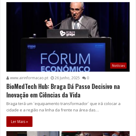
Notícias
www.airinformacao.pt
26 Junho, 2025
0
BioMedTech Hub: Braga Dá Passo Decisivo na
Inovação em Ciências da Vida
Braga terá um ´equipamento transformador´ que irá colocar a
cidade e a região na linha da frente na área das…
Ler Mais »