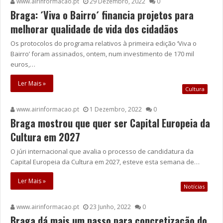
www.airinformacao.pt
29 Dezembro, 2022
0
Braga: ´Viva o Bairro´ financia projetos para
melhorar qualidade de vida dos cidadãos
Os protocolos do programa relativos à primeira edição ‘Viva o
Bairro’ foram assinados, ontem, num investimento de 170 mil
euros,…
Ler Mais »
Cultura
www.airinformacao.pt
1 Dezembro, 2022
0
Braga mostrou que quer ser Capital Europeia da
Cultura em 2027
O júri internacional que avalia o processo de candidatura da
Capital Europeia da Cultura em 2027, esteve esta semana de…
Ler Mais »
Notícias
www.airinformacao.pt
23 Junho, 2022
0
Braga dá mais um passo para concretização do