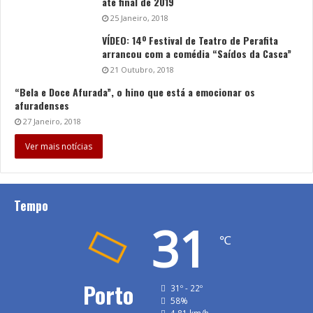
até final de 2019
25 Janeiro, 2018
VÍDEO: 14º Festival de Teatro de Perafita
arrancou com a comédia “Saídos da Casca”
21 Outubro, 2018
“Bela e Doce Afurada”, o hino que está a emocionar os
afuradenses
27 Janeiro, 2018
Ver mais notícias
Tempo
31
℃
Porto
31º - 22º
58%
4.81 km/h