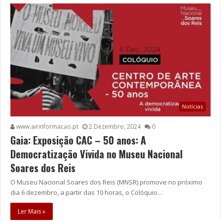
Notícias
www.airinformacao.pt
2 Dezembro, 2024
0
Gaia: Exposição CAC – 50 anos: A
Democratização Vivida no Museu Nacional
Soares dos Reis
O Museu Nacional Soares dos Reis (MNSR) promove no próximo
dia 6 dezembro, a partir das 10 horas, o Colóquio…
Ler Mais »