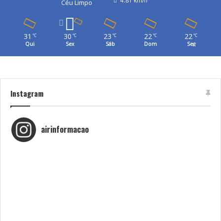
Céu Limpo
31
30
23
22
22
℃
℃
℃
℃
℃
Qui
Sex
Sáb
Dom
Seg
Instagram
airinformacao