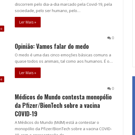
discorrem pelo dia-a-dia marcado pela Covid-19, pela
sociedade, pelo ser humano, pelo…
Ler Mais »
ão
0
Opinião: Vamos falar do medo
O medo é uma das cinco emoções básicas comuns a
quase todos os animais, tal como aos humanos. É o…
Ler Mais »
ue
0
Médicos do Mundo contesta monopólio
da Pfizer/BionTech sobre a vacina
COVID-19
A Médicos do Mundo (MdM) está a contestar o
monopólio da Pfizer/BionTech sobre a vacina COVID-
19, com a apresentação de…