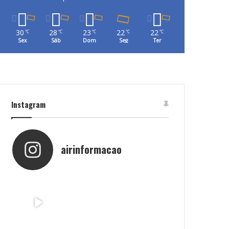
30
28
23
22
22
℃
℃
℃
℃
℃
Sex
Sáb
Dom
Seg
Ter
Instagram
airinformacao