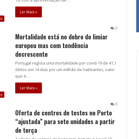
Ler Mais »
ís
0
Mortalidade está no dobro do limiar
europeu mas com tendência
decrescente
Portugal regista uma mortalidade por covid-19 de 41,1
óbitos em 14 dias por um milhão de habitantes, valor
que é…
Ler Mais »
de
0
Oferta de centros de testes no Porto
“ajustada” para sete unidades a partir
de terça
A oferta de centros de testagem gratuita à Covid-19