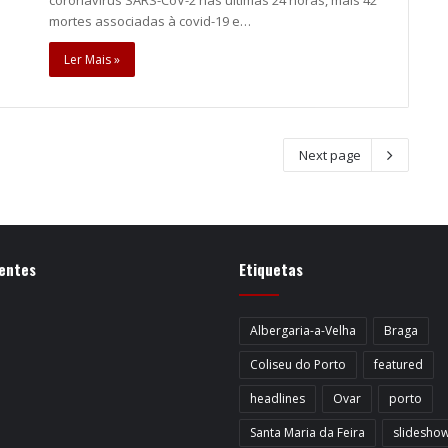
mortes associadas à covid-19 e…
Ler Mais »
Next page
entes
Etiquetas
Albergaria-a-Velha
Braga
Coliseu do Porto
featured
headlines
Ovar
porto
Santa Maria da Feira
slidesho