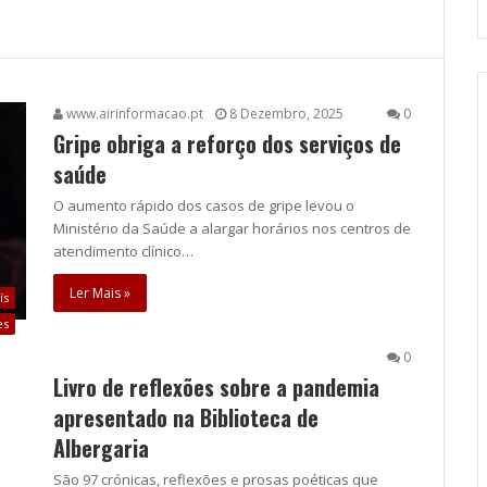
www.airinformacao.pt
8 Dezembro, 2025
0
Gripe obriga a reforço dos serviços de
saúde
O aumento rápido dos casos de gripe levou o
Ministério da Saúde a alargar horários nos centros de
atendimento clínico…
Ler Mais »
ís
es
0
Livro de reflexões sobre a pandemia
apresentado na Biblioteca de
Albergaria
São 97 crónicas, reflexões e prosas poéticas que