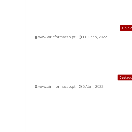
Opini
www.airinformacao.pt
11 Junho, 2022
Destaq
www.airinformacao.pt
6 Abril, 2022