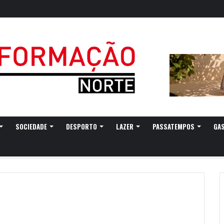
gressa a Ovar com experiências náuticas e observação de aves
SOCIEDADE
DESPORTO
LAZER
PASSATEMPOS
GA