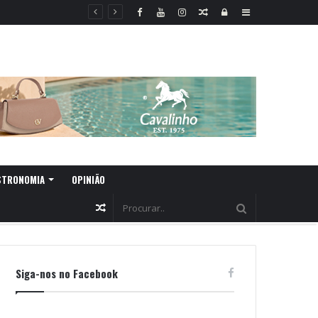
Random
Log
Sidebar
Article
In
STRONOMIA
OPINIÃO
Random
Article
Siga-nos no Facebook