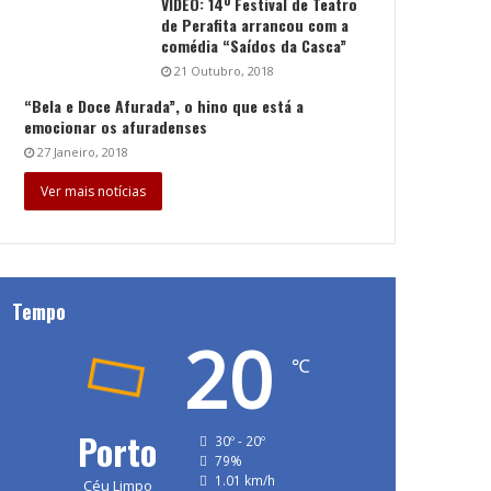
VÍDEO: 14º Festival de Teatro
de Perafita arrancou com a
comédia “Saídos da Casca”
21 Outubro, 2018
“Bela e Doce Afurada”, o hino que está a
emocionar os afuradenses
27 Janeiro, 2018
Ver mais notícias
Tempo
20
℃
Porto
30º - 20º
79%
1.01 km/h
Céu Limpo