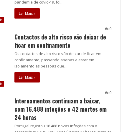
pandemia de covid-19, foi…
Ler Mais »
ís
0
Contactos de alto risco vão deixar de
ficar em confinamento
Os contactos de alto risco vão deixar de ficar em
confinamento, passando apenas a estar em
isolamento as pessoas que…
Ler Mais »
ís
0
Internamentos continuam a baixar,
com 16.488 infeções e 42 mortes em
24 horas
Portugal registou 16.488 novas infeções com o
coronavírus SARS-CoV-2 nas últimas 24 horas, mais 42