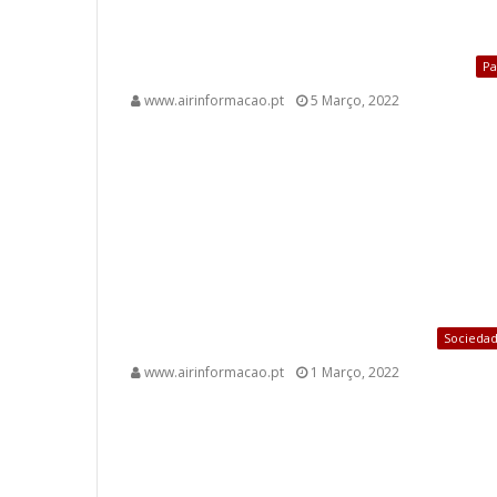
Pa
www.airinformacao.pt
5 Março, 2022
Socieda
www.airinformacao.pt
1 Março, 2022