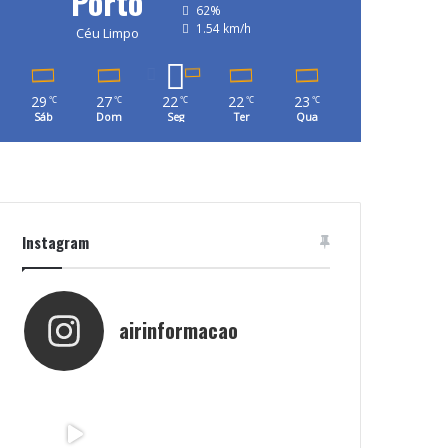
Porto
62%
1.54 km/h
Céu Limpo
29
27
22
22
23
℃
℃
℃
℃
℃
Sáb
Dom
Seg
Ter
Qua
Instagram
airinformacao