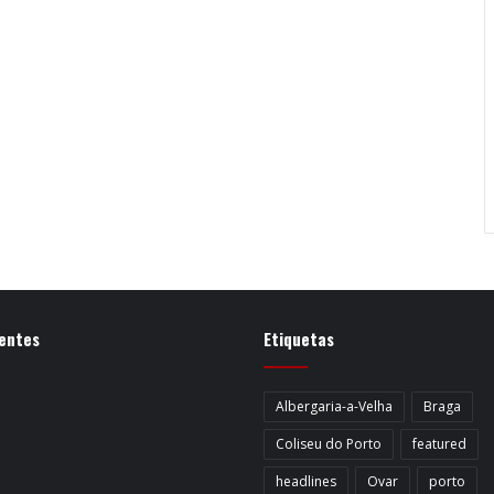
entes
Etiquetas
Albergaria-a-Velha
Braga
Coliseu do Porto
featured
headlines
Ovar
porto