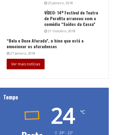
25 Janeiro, 2018
VÍDEO: 14º Festival de Teatro
de Perafita arrancou com a
comédia “Saídos da Casca”
21 Outubro, 2018
“Bela e Doce Afurada”, o hino que está a
emocionar os afuradenses
27 Janeiro, 2018
Ver mais notícias
Tempo
24
℃
29º - 22º