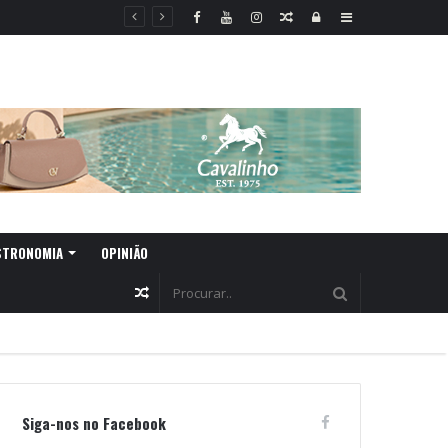
Random
Log
Sidebar
Article
In
STRONOMIA
OPINIÃO
Random
Article
Siga-nos no Facebook