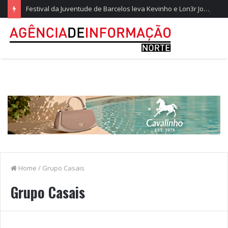
Festival da Juventude de Barcelos leva Kevinho e Lon3r Johny à Frente Ribeirinha
Home
/
Grupo Casais
Grupo Casais