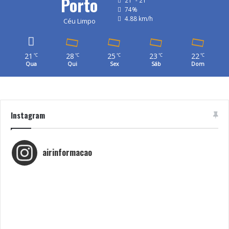
Porto
74%
4.88 km/h
Céu Limpo
21
28
25
23
22
℃
℃
℃
℃
℃
Qua
Qui
Sex
Sáb
Dom
Instagram
airinformacao