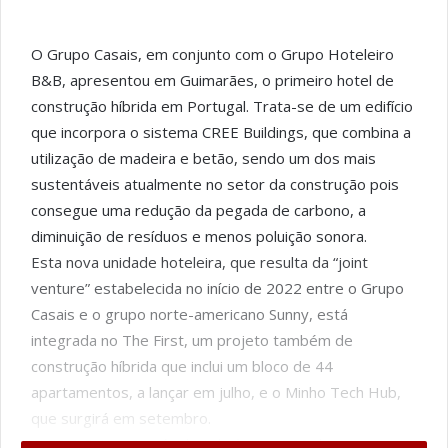
O Grupo Casais, em conjunto com o Grupo Hoteleiro
B&B, apresentou em Guimarães, o primeiro hotel de
construção híbrida em Portugal. Trata-se de um edifício
que incorpora o sistema CREE Buildings, que combina a
utilização de madeira e betão, sendo um dos mais
sustentáveis atualmente no setor da construção pois
consegue uma redução da pegada de carbono, a
diminuição de resíduos e menos poluição sonora.
Esta nova unidade hoteleira, que resulta da “joint
venture” estabelecida no início de 2022 entre o Grupo
Casais e o grupo norte-americano Sunny, está
integrada no The First, um projeto também de
construção híbrida que inclui um bloco de 44
apartamentos, a lançar em julho, e o Minho Tech Hub,
que surgirá em setembro.
O B&B Guimarães é o hotel número 700 da marca e