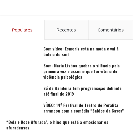
engloba o Ambiente, o Social e a Governação (E+S+G)”,
acrescentou Lucía Méndez-Bonito, CEO do grupo B&B
Hotels Espanha e Portugal, na referida nota.
Populares
Recentes
Comentários
Foto: DR
Com vídeo: Esmoriz está na moda e vai à
Tags
B&B HOTEL
Grupo Casais
Guimarães
boleia do surf
Lucía Méndez-Bonit
Som: Maria Lisboa quebra o silêncio pela
primeira vez e assume que foi vítima de
violência psicológica
Sá da Bandeira tem programação definida
até final de 2019
VÍDEO: 14º Festival de Teatro de Perafita
arrancou com a comédia “Saídos da Casca”
“Bela e Doce Afurada”, o hino que está a emocionar os
afuradenses