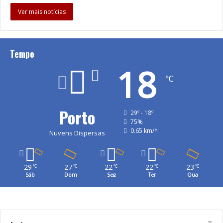
Ver mais notícias
Tempo
18
℃
Porto
29º - 18º
75%
0.65 km/h
Nuvens Dispersas
29
27
22
22
23
℃
℃
℃
℃
℃
Sáb
Dom
Seg
Ter
Qua