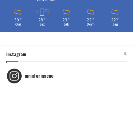
30
28
23
22
22
℃
℃
℃
℃
℃
Qui
Sex
Sáb
Dom
Seg
Instagram
airinformacao