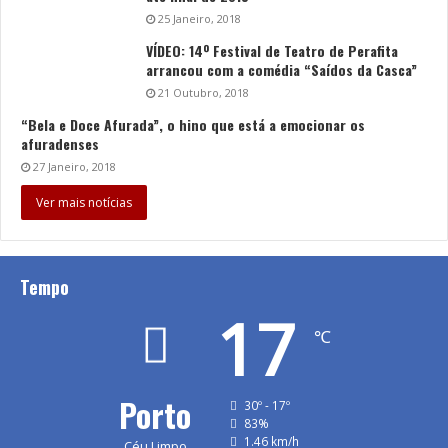
25 Janeiro, 2018
VÍDEO: 14º Festival de Teatro de Perafita
arrancou com a comédia “Saídos da Casca”
21 Outubro, 2018
“Bela e Doce Afurada”, o hino que está a emocionar os
afuradenses
27 Janeiro, 2018
Ver mais notícias
Tempo
17
℃
Porto
30º - 17º
83%
1.46 km/h
Céu Limpo