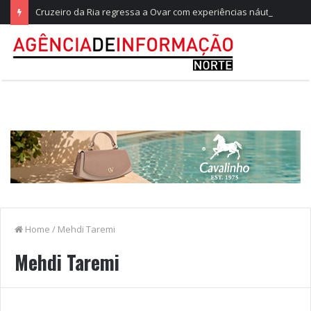
Cruzeiro da Ria regressa a Ovar com experiências náuticas e observação de aves
Home
/
Mehdi Taremi
Mehdi Taremi