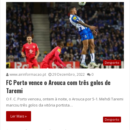
Desporto
www.airinformacao.pt
29 Dezembro, 2022
0
FC Porto vence o Arouca com três golos de
Taremi
O F. C. Porto venceu, ontem à noite, o Arouca por 5-1. Mehdi Taremi
marcou três golos da vitória portista…
Ler Mais »
Desporto