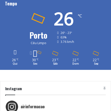
Tempo
26
℃
Porto
26º - 23º
63%
3.76 km/h
Céu Limpo
26
30
23
22
22
℃
℃
℃
℃
℃
Qui
Sex
Sáb
Dom
Seg
Instagram
airinformacao