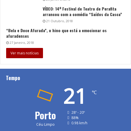
VÍDEO: 14º Festival de Teatro de Perafita
arrancou com a comédia “Saídos da Casca”
21 Outubro, 2018
“Bela e Doce Afurada”, o hino que está a emocionar os
afuradenses
27 Janeiro, 2018
Ver mais notícias
Tempo
21
℃
Porto
28º - 20º
88%
0.98 km/h
Céu Limpo