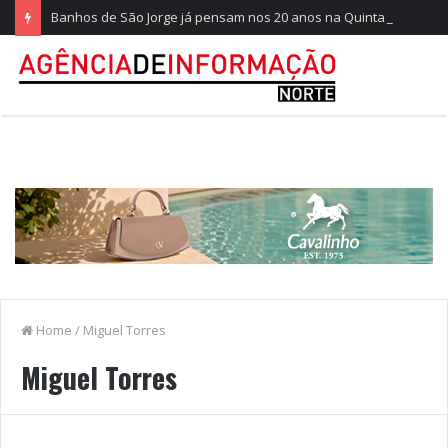
Banhos de São Jorge já pensam nos 20 anos na Quinta do Castelo
Home
/
Miguel Torres
Miguel Torres