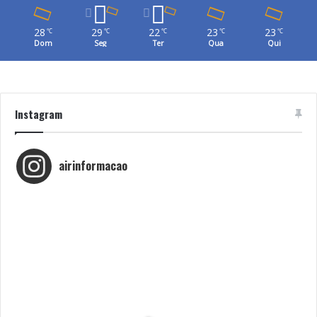
28
29
22
23
23
℃
℃
℃
℃
℃
Dom
Seg
Ter
Qua
Qui
Instagram
airinformacao