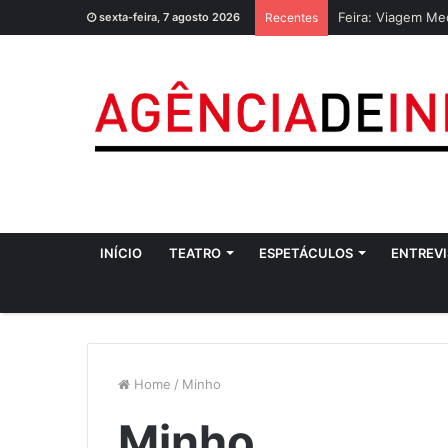
Feira: Viagem Me
sexta-feira, 7 agosto 2026
Recentes
INÍCIO
TEATRO
ESPETÁCULOS
ENTREVI
Home
/
Minho
Minho