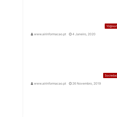
10@nor
www.airinformacao.pt
4 Janeiro, 2020
Socieda
www.airinformacao.pt
26 Novembro, 2019