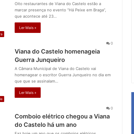
Oito restaurantes de Viana do Castelo estão a
marcar presença no evento “Há Peixe em Braga”,
que acontece até 23…
Ler Mais »
ra
0
Viana do Castelo homenageia
Guerra Junqueiro
A Câmara Municipal de Viana do Castelo vai
homenagear o escritor Guerra Junqueiro no dia em
que que se assinalam…
Ler Mais »
de
0
Comboio elétrico chegou a Viana
do Castelo há um ano
Faz hoje um ano que os comboios elétricos