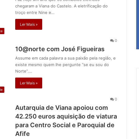
chegaram a Viana do Castelo. A eletrificação do
troço entre Nine e…
Ler Mais »
te
0
10@norte com José Figueiras
Assume em cada palavra a sua paixão pela região, e
existe mesmo quem lhe pergunte “se eu sou do
Norte”.…
Ler Mais »
de
0
Autarquia de Viana apoiou com
42.250 euros aquisição de viatura
para Centro Social e Paroquial de
Afife