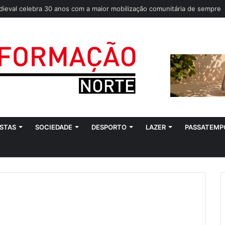
dieval celebra 30 anos com a maior mobilização comunitária de sempre
STAS
SOCIEDADE
DESPORTO
LAZER
PASSATEMP