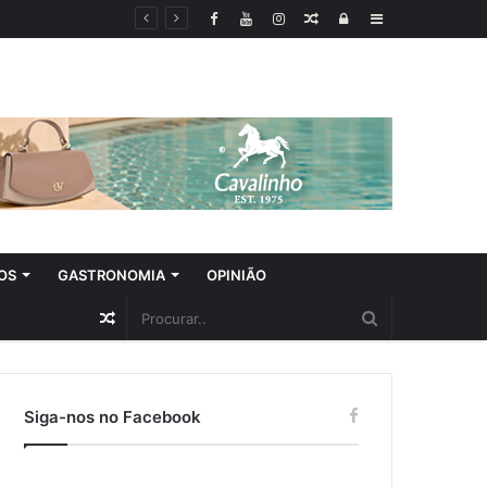
Random
Log
Sidebar
Article
In
OS
GASTRONOMIA
OPINIÃO
Random
Article
Siga-nos no Facebook