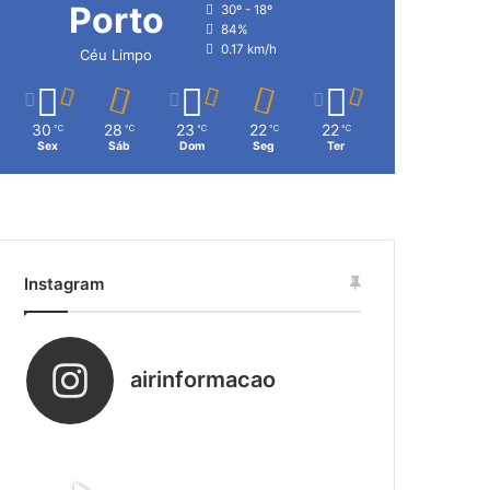
Porto
30º - 18º
84%
0.17 km/h
Céu Limpo
30
28
23
22
22
℃
℃
℃
℃
℃
Sex
Sáb
Dom
Seg
Ter
Instagram
airinformacao