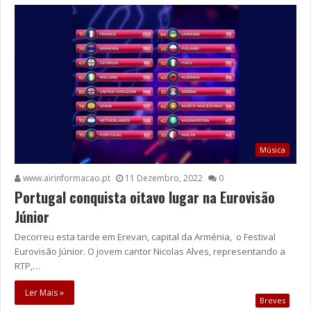
Música
www.airinformacao.pt
11 Dezembro, 2022
0
Portugal conquista oitavo lugar na Eurovisão
Júnior
Decorreu esta tarde em Erevan, capital da Arménia, o Festival
Eurovisão Júnior. O jovem cantor Nicolas Alves, representando a
RTP,…
Ler Mais »
Breves