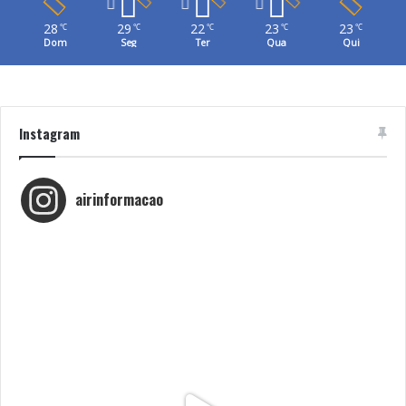
28
29
22
23
23
℃
℃
℃
℃
℃
Dom
Seg
Ter
Qua
Qui
Instagram
airinformacao