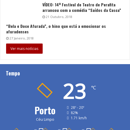
VÍDEO: 14º Festival de Teatro de Perafita
arrancou com a comédia “Saídos da Casca”
21 Outubro, 2018
“Bela e Doce Afurada”, o hino que está a emocionar os
afuradenses
27 Janeiro, 2018
Ver mais notícias
Tempo
23
℃
Porto
28º - 20º
82%
1.71 km/h
Céu Limpo