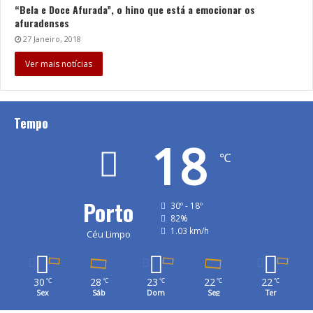
“Bela e Doce Afurada”, o hino que está a emocionar os
afuradenses
27 Janeiro, 2018
Ver mais notícias
Tempo
18
℃
Porto
30º - 18º
82%
1.03 km/h
Céu Limpo
30
28
23
22
22
℃
℃
℃
℃
℃
Sex
Sáb
Dom
Seg
Ter