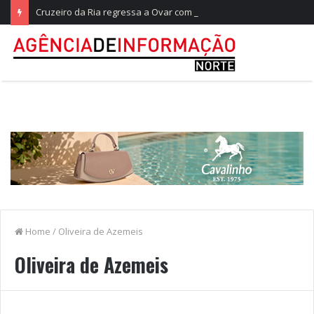
Cruzeiro da Ria regressa a Ovar com experiências náuticas e observação de aves
Home
/
Oliveira de Azemeis
Oliveira de Azemeis