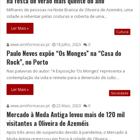
na festa de verão mais quente do ano
Milhares de pessoas na Noite Branca de Oliveira de Azeméis, uma
cidade a rebentar pelas costuras e coberta de uma…
Ler Mais »
Cultura
www.airinformacao.pt
18 Julho, 2023
0
Paulo Neves expõe “Os Monges” na “Casa do
Rock”, no Porto
Nas palavras do autor: “A Exposição ‘Os Monges’ representa a
contemplação da vida e remete para a dimensão de culto…
Ler Mais »
Sociedade
www.airinformacao.pt
22 Maio, 2023
0
Mercado à Moda Antiga levou mais de 120 mil
visitantes a Oliveira de Azeméis
Após três anos de suspensão devido à pandemia, o Mercado à
Moda Antiga regressou em força à cidade de Oliveira…