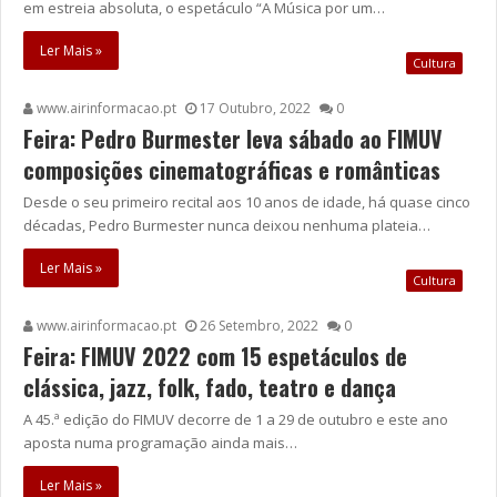
em estreia absoluta, o espetáculo “A Música por um…
Ler Mais »
Cultura
www.airinformacao.pt
17 Outubro, 2022
0
Feira: Pedro Burmester leva sábado ao FIMUV
composições cinematográficas e românticas
Desde o seu primeiro recital aos 10 anos de idade, há quase cinco
décadas, Pedro Burmester nunca deixou nenhuma plateia…
Ler Mais »
Cultura
www.airinformacao.pt
26 Setembro, 2022
0
Feira: FIMUV 2022 com 15 espetáculos de
clássica, jazz, folk, fado, teatro e dança
A 45.ª edição do FIMUV decorre de 1 a 29 de outubro e este ano
aposta numa programação ainda mais…
Ler Mais »