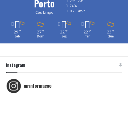
Porto
29º - 20º
74%
0.73 km/h
Céu Limpo
29
27
22
22
23
℃
℃
℃
℃
℃
Sáb
Dom
Seg
Ter
Qua
Instagram
airinformacao