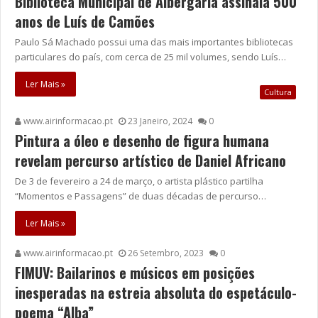
Biblioteca Municipal de Albergaria assinala 500
anos de Luís de Camões
Paulo Sá Machado possui uma das mais importantes bibliotecas
particulares do país, com cerca de 25 mil volumes, sendo Luís…
Ler Mais »
Cultura
www.airinformacao.pt
23 Janeiro, 2024
0
Pintura a óleo e desenho de figura humana
revelam percurso artístico de Daniel Africano
De 3 de fevereiro a 24 de março, o artista plástico partilha
“Momentos e Passagens” de duas décadas de percurso…
Ler Mais »
www.airinformacao.pt
26 Setembro, 2023
0
FIMUV: Bailarinos e músicos em posições
inesperadas na estreia absoluta do espetáculo-
poema “Alba”