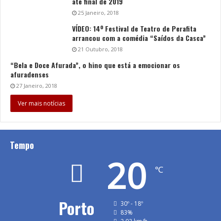
até final de 2019
25 Janeiro, 2018
VÍDEO: 14º Festival de Teatro de Perafita
arrancou com a comédia “Saídos da Casca”
21 Outubro, 2018
“Bela e Doce Afurada”, o hino que está a emocionar os
afuradenses
27 Janeiro, 2018
Ver mais notícias
Tempo
20
℃
Porto
30º - 18º
83%
2.03 km/h