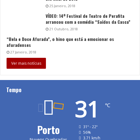
25 Janeiro, 2018
VÍDEO: 14º Festival de Teatro de Perafita
arrancou com a comédia “Saídos da Casca”
21 Outubro, 2018
“Bela e Doce Afurada”, o hino que está a emocionar os
afuradenses
27 Janeiro, 2018
Ver mais notícias
Tempo
31
℃
Porto
31º - 22º
56%
3.71 km/h
Nuvens Quebradas