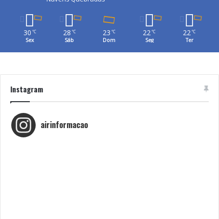
30
28
23
22
22
℃
℃
℃
℃
℃
Sex
Sáb
Dom
Seg
Ter
Instagram
airinformacao