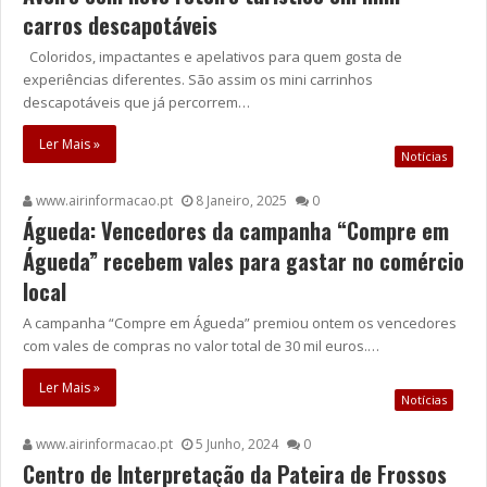
carros descapotáveis
Coloridos, impactantes e apelativos para quem gosta de
experiências diferentes. São assim os mini carrinhos
descapotáveis que já percorrem…
Ler Mais »
Notícias
www.airinformacao.pt
8 Janeiro, 2025
0
Águeda: Vencedores da campanha “Compre em
Águeda” recebem vales para gastar no comércio
local
A campanha “Compre em Águeda” premiou ontem os vencedores
com vales de compras no valor total de 30 mil euros.…
Ler Mais »
Notícias
www.airinformacao.pt
5 Junho, 2024
0
Centro de Interpretação da Pateira de Frossos