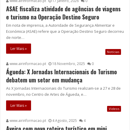
www.airinformacao.pt
17 Janeiro, 2026
0
ASAE fiscaliza atividade de agências de viagens
e turismo na Operação Destino Seguro
Em nota de imprensa, a Autoridade de Segurança Alimentar e
Económica (ASAE) refere que a Operação Destino Seguro decorreu
de norte…
Ler Mais »
Notícias
www.airinformacao.pt
18 Novembro, 2025
0
Águeda: X Jornadas Internacionais do Turismo
debatem um setor em mudança
As X Jornadas Internacionais do Turismo realizam-se a 27 e 28 de
novembro, no Centro de Artes de Águeda, e…
Ler Mais »
Videos
www.airinformacao.pt
4 Agosto, 2025
4
Aveiro com novo roteiro turístico em mini