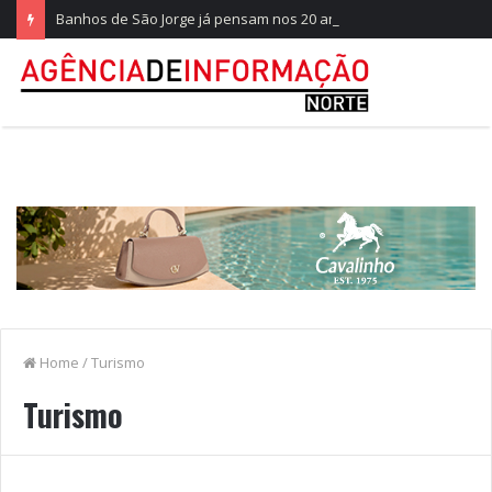
Banhos de São Jorge já pensam nos 20 anos na Quinta do Castelo
Home
/
Turismo
Turismo