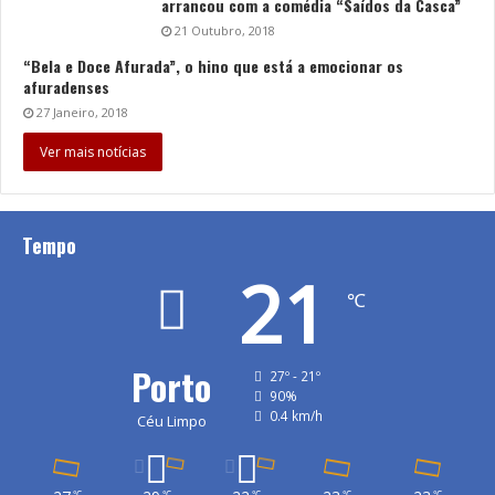
arrancou com a comédia “Saídos da Casca”
21 Outubro, 2018
“Bela e Doce Afurada”, o hino que está a emocionar os
afuradenses
27 Janeiro, 2018
Ver mais notícias
Tempo
21
℃
Porto
27º - 21º
90%
0.4 km/h
Céu Limpo
℃
℃
℃
℃
℃