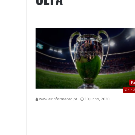
Pa
Opini
www.airinformacao.pt
30 Junho, 2020