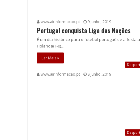
www.airinformacao.pt
9 Junho, 2019
Portugal conquista Liga das Nações
É um dia histórico para o futebol português e a festa 
Holanda(1-0)…
Ler Mais »
Despor
www.airinformacao.pt
8 Junho, 2019
Despor