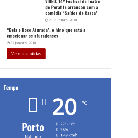
VÍDEO: 14º Festival de Teatro
de Perafita arrancou com a
comédia “Saídos da Casca”
21 Outubro, 2018
“Bela e Doce Afurada”, o hino que está a
emocionar os afuradenses
27 Janeiro, 2018
Ver mais notícias
Tempo
20
℃
Porto
29º - 18º
78%
1.49 km/h
Nublado