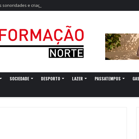
sonoridades e criação artística marcam a nova temporada do CTAL
SOCIEDADE
DESPORTO
LAZER
PASSATEMPOS
GA