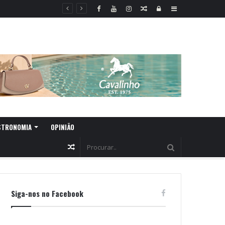
Random
Log
Sidebar
Article
In
STRONOMIA
OPINIÃO
Random
Article
Siga-nos no Facebook