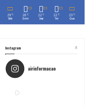
29
26
22
22
23
℃
℃
℃
℃
℃
Sáb
Dom
Seg
Ter
Qua
Instagram
airinformacao