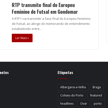
RTP transmite final do Europeu
Feminino de Futsal em Gondomar
A RTP1 vai transmitir a fase final do Europeu Feminino
de Futsal, ao abrigo do memorando de entendimento
estabelecido entre…
Ler Mais »
entes
Etiquetas
Albergaria-a-Velha
Braga
Coliseu do Porto
featured
headlines
Ovar
porto