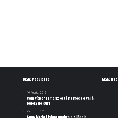
Mais Populares
Mais Rec
16 Agosto, 2018
Com vídeo: Esmoriz está na moda e vai à
boleia do surf
25 Junho, 2018
Som: Maria Lisboa quebra o silêncio