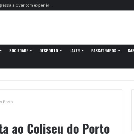
egressa a Ovar com experiências náuticas e observação de aves
SOCIEDADE
DESPORTO
LAZER
PASSATEMPOS
GA
o Porto
ta ao Coliseu do Porto