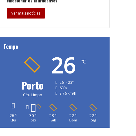
emocionar os afuradenses
Ver mais notícias
Tempo
26
℃
Porto
26º - 23º
63%
3.76 km/h
Céu Limpo
26
30
23
22
22
℃
℃
℃
℃
℃
Qui
Sex
Sáb
Dom
Seg