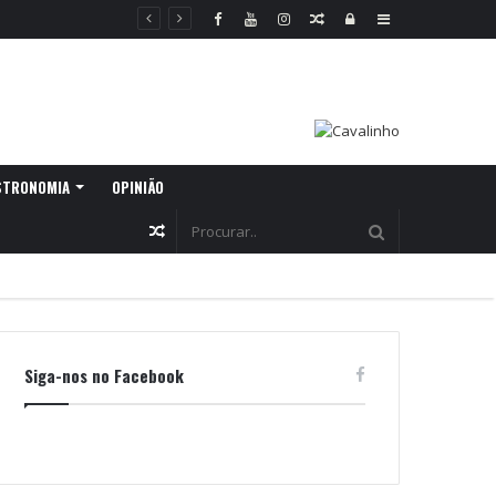
Random
Log
Sidebar
Article
In
STRONOMIA
OPINIÃO
Random
Article
Siga-nos no Facebook