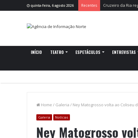
Cruzeiro da Ria r
Recentes
quinta-feira, 6 agosto 2026
INÍCIO
TEATRO
ESPETÁCULOS
ENTREVISTAS
Home
/
Galeria
/
Ney Matogrosso volta ao Coliseu d
Galeria
Notícias
Ney Matogrosso vol