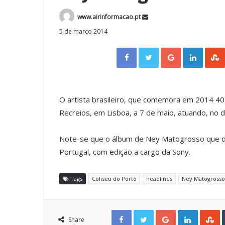
www.airinformacao.pt
5 de março 2014
Facebook
Twitter
Google+
LinkedIn
O artista brasileiro, que comemora em 2014 40 
Recreios, em Lisboa, a 7 de maio, atuando, no d
Note-se que o álbum de Ney Matogrosso que d
Portugal, com edição a cargo da Sony.
Tags
Coliseu do Porto
headlines
Ney Matogrosso
Facebook
Twitter
Google+
LinkedIn
StumbleUpon
Share