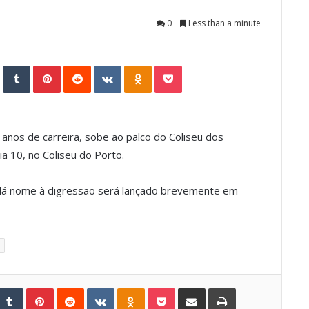
0
Less than a minute
StumbleUpon
Tumblr
Pinterest
Reddit
VKontakte
Odnoklassniki
Pocket
anos de carreira, sobe ao palco do Coliseu dos
ia 10, no Coliseu do Porto.
á nome à digressão será lançado brevemente em
Tumblr
Pinterest
Reddit
VKontakte
Odnoklassniki
Pocket
Share via Email
Print