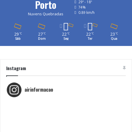
Porto
29º - 18º
74%
0.89 km/h
Nuvens Quebradas
29
27
22
22
23
℃
℃
℃
℃
℃
Sáb
Dom
Seg
Ter
Qua
Instagram
airinformacao