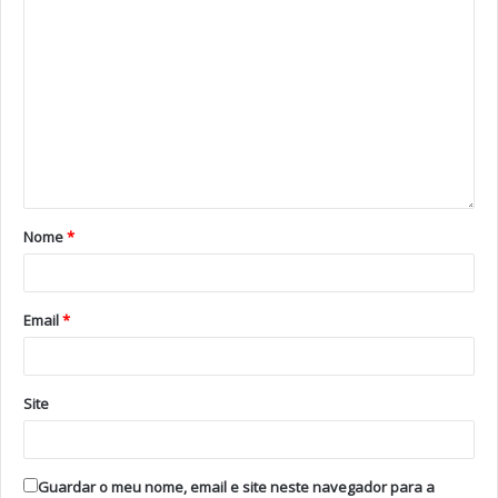
Imaginação não falta para vestir o corpo numa noite
mágica. Há sobretudo muita energia e vontade de
abanar o corpo e esquecer que o Carnaval são apenas
três dias. Em Ovar, são muitos mais. Esta terça-feira, o
corso volta a sair na Avenida Sá Carneiro, a partir das
14h30.
Tags
carnaval
Corso
featured
Máscaras
Noite
Nome
*
Ovar
Email
*
Site
Guardar o meu nome, email e site neste navegador para a