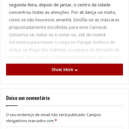
segunda-feira, depois de jantar, o centro da cidade
concentrou todas as atenções. Por ali dança-se muito,
como se não houvesse amanhã. Desfila-se as máscaras
propositadamente escolhidas para este Carnaval.
Conversa-se, bebe-se e come-se, até de manhã.
Há música para mexer o corpo no Parque Senhora da
Graça, na Praça das Galinhas, no parque do Marquês do
Pombal. Muito samba no mercado municipal, gente com
vestes pouco habituais no jardim do Cáster e na Praça
Show More
da República. Homens vestidos de mulheres com muita
pele à vista e roupa justinha ao corpo. A família Simpson
também saiu de casa e vestiu-se a rigor para a festa.
Há legos amarelos que bailam, rolos de papel higiénico,
Deixe um comentário
índios, polícias, ladrões, médicos, enfermeiras. Há
hippies com uma discoteca ambulante. Há uma
O seu endereço de email não será publicado.
Campos
camioneta de papelão cheia de gente. Monstros e não
obrigatórios marcados com
*
monstros.