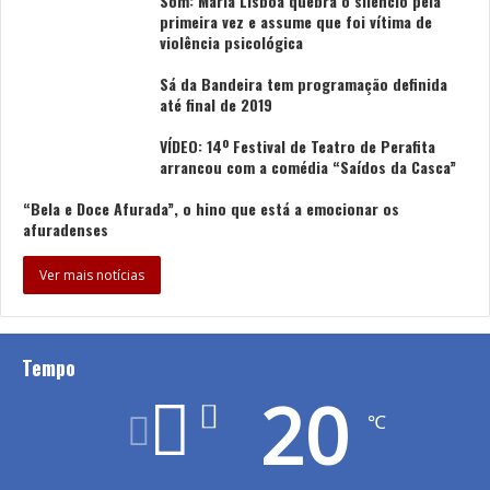
Som: Maria Lisboa quebra o silêncio pela
primeira vez e assume que foi vítima de
violência psicológica
Sá da Bandeira tem programação definida
até final de 2019
VÍDEO: 14º Festival de Teatro de Perafita
arrancou com a comédia “Saídos da Casca”
“Bela e Doce Afurada”, o hino que está a emocionar os
afuradenses
Ver mais notícias
Tempo
20
℃