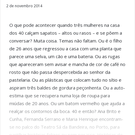
2 de novembro 2014
O que pode acontecer quando três mulheres na casa
dos 40 calçam sapatos – altos ou rasos – e se põem a
conversar? Muita coisa. Temas não faltam. Ou é o filho
de 26 anos que regressou a casa com uma planta que
parece uma selva, um cão e uma bateria. Ou as rugas
que apareceram sem avisar e mancha de cor de café no
rosto que não passa despercebida ao senhor da
pastelaria. Ou as plásticas que colocam tudo no sítio e
aspiram três baldes de gordura peçonhenta. Ou a auto-
estima que se recupera numa loja de roupa para
miúdas de 20 anos. Ou um batom vermelho que ajuda a
realçar os contornos da boca. 40 e então? Ana Brito e
Cunha, Fernanda Serrano e Maria Henrique encontram-
se no palco do Teatro Sá da Bandeira, no Porto, para
partilhar histórias felizes ou nem por isso. Histórias de