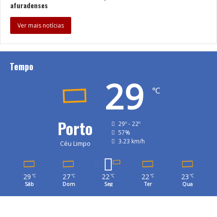
afuradenses
Ver mais notícias
Tempo
29
℃
Porto
29º - 22º
57%
3.23 km/h
Céu Limpo
29
27
22
22
23
℃
℃
℃
℃
℃
Sáb
Dom
Seg
Ter
Qua