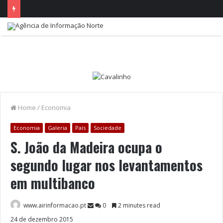
Home
/
Economia
Economia
Galeria
País
Sociedade
S. João da Madeira ocupa o
segundo lugar nos levantamentos
em multibanco
www.airinformacao.pt
0
2 minutes read
24 de dezembro 2015