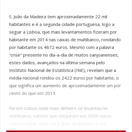
S. João da Madeira tem aproximadamente 22 mil
habitantes e é a segunda cidade portuguesa, logo a
seguir a Lisboa, que mais levantamentos fizeram por
habitante em 2014 nas caixas de multibanco, rondando
por habitante os 4672 euros. Mesmo com a palavra
“crise” presente no dia-a-dia de muitos sanjoanenses,
estes dados, avançados na última semana pelo
Instituto Nacional de Estatística (INE), revelam que a
média nacional rondou os 2422 euros por habitante, o
que significa um aumento de aproximadamente um por
cento do que em 2013.
Foi em Lisboa onde mais dinheiro se levantou no
multibanco, valores que chegaram aos 5006 euros.
Logo a seguir, fixou-se S. João da Madeira e em
terceiro lugar a cidade invicta com 4325 euros.