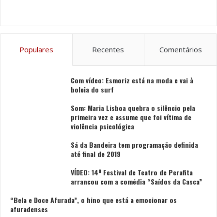
monetária (bancos, caixas económicas e caixas de
crédito agrícola mútua), menos 264 do que em 2013, o
que corresponde, segundo o INE, a uma diminuição de
cerca de 4,4 por cento na rede de balcões destas
Populares
Recentes
Comentários
instituições.
Compras no Natal, as maiores dos últimos cinco anos
Com vídeo: Esmoriz está na moda e vai à
boleia do surf
Quanto às compras através de terminais de
Som: Maria Lisboa quebra o silêncio pela
pagamento automático, o INE revela que aumentaram,
primeira vez e assume que foi vítima de
violência psicológica
em 2014, cerca de 6,7 por cento face ao ano anterior e,
no que diz respeito ao valor de compras por habitante,
Sá da Bandeira tem programação definida
este fixou-se nos 2944 euros.
até final de 2019
VÍDEO: 14º Festival de Teatro de Perafita
Ainda dados do INE, os valores mais altos registaram-
arrancou com a comédia “Saídos da Casca”
se sobretudo em municípios do litoral continental e
“Bela e Doce Afurada”, o hino que está a emocionar os
capitais de distrito. Nas regiões autónomas, o INE
afuradenses
refere que os valores se verificaram acima da média