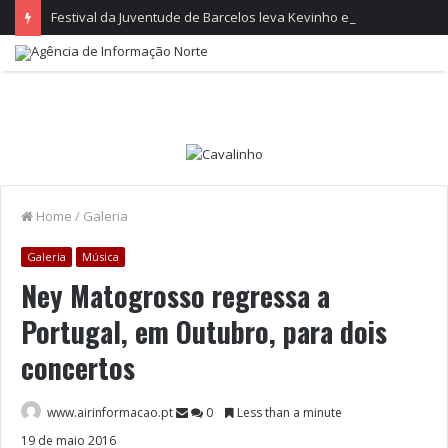
Festival da Juventude de Barcelos leva Kevinho e Lon3r Johny à Frente Ribeirinha
Home
/
Galeria
Galeria
Música
Ney Matogrosso regressa a
Portugal, em Outubro, para dois
concertos
www.airinformacao.pt
0
Less than a minute
19 de maio 2016