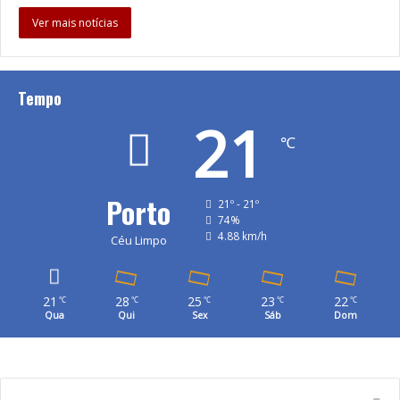
Ver mais notícias
Tempo
21
℃
Porto
21º - 21º
74%
4.88 km/h
Céu Limpo
21
28
25
23
22
℃
℃
℃
℃
℃
Qua
Qui
Sex
Sáb
Dom