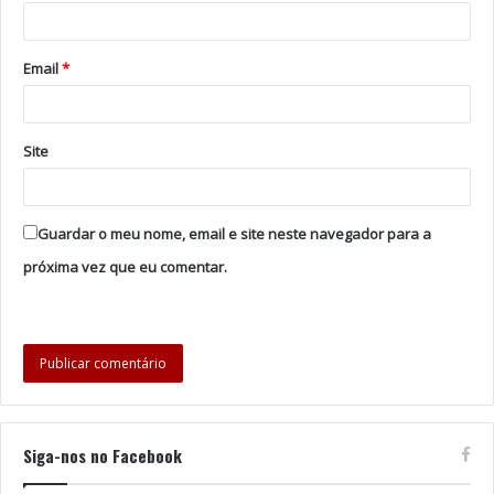
Coliseu (Porto)
Email
*
2 de Outubro 2016 | 21.30h
Casino Estoril / Salão Preto & Prata (Estoril)
Site
4 de Outubro 2016 | 22.30h
Tags
Coliseu do Porto
newsflash1
Ney Matogrosso
Guardar o meu nome, email e site neste navegador para a
próxima vez que eu comentar.
Siga-nos no Facebook