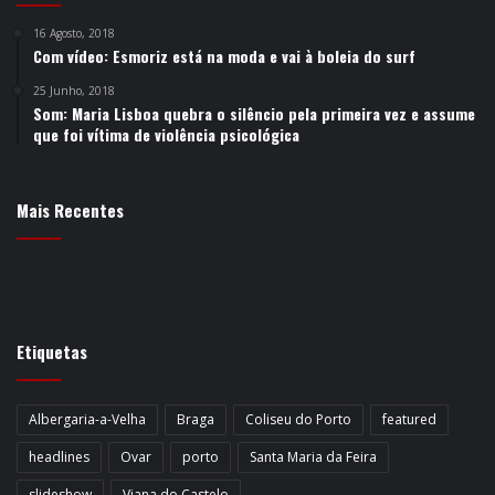
16 Agosto, 2018
Com vídeo: Esmoriz está na moda e vai à boleia do surf
25 Junho, 2018
Som: Maria Lisboa quebra o silêncio pela primeira vez e assume
que foi vítima de violência psicológica
Mais Recentes
Etiquetas
Albergaria-a-Velha
Braga
Coliseu do Porto
featured
headlines
Ovar
porto
Santa Maria da Feira
slideshow
Viana do Castelo