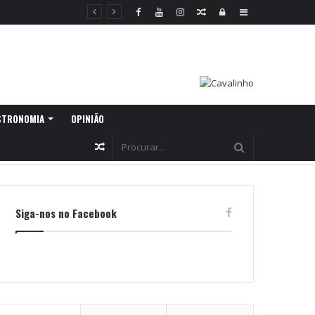
Random
Log
Sidebar
Article
In
STRONOMIA
OPINIÃO
Random
Article
Siga-nos no Facebook