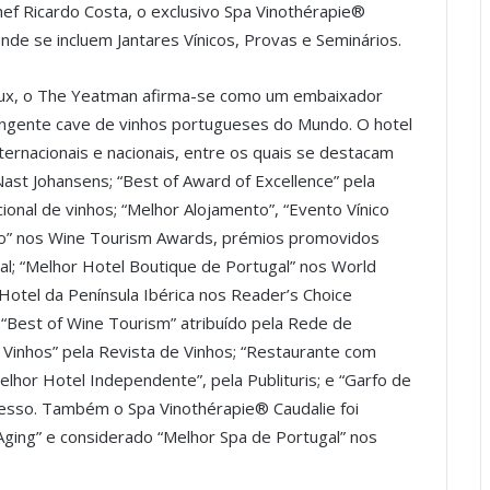
ef Ricardo Costa, o exclusivo Spa Vinothérapie®
nde se incluem Jantares Vínicos, Provas e Seminários.
aux, o The Yeatman afirma-se como um embaixador
angente cave de vinhos portugueses do Mundo. O hotel
ernacionais e nacionais, entre os quais se destacam
ast Johansens; “Best of Award of Excellence” pela
cional de vinhos; “Melhor Alojamento”, “Evento Vínico
co” nos Wine Tourism Awards, prémios promovidos
onal; “Melhor Hotel Boutique de Portugal” nos World
Hotel da Península Ibérica nos Reader’s Choice
“Best of Wine Tourism” atribuído pela Rede de
 Vinhos” pela Revista de Vinhos; “Restaurante com
elhor Hotel Independente”, pela Publituris; e “Garfo de
esso. Também o Spa Vinothérapie® Caudalie foi
Aging” e considerado “Melhor Spa de Portugal” nos