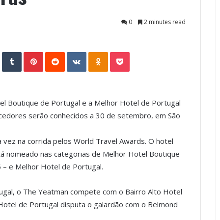
0
2 minutes read
StumbleUpon
Tumblr
Pinterest
Reddit
VKontakte
Odnoklassniki
Pocket
l Boutique de Portugal e a Melhor Hotel de Portugal
ncedores serão conhecidos a 30 de setembro, em São
vez na corrida pelos World Travel Awards. O hotel
está nomeado nas categorias de Melhor Hotel Boutique
 – e Melhor Hotel de Portugal.
ugal, o The Yeatman compete com o Bairro Alto Hotel
 Hotel de Portugal disputa o galardão com o Belmond