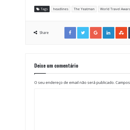
Tags
headlines
The Yeatman
World Travel Awar
Facebook
Twitter
Google+
LinkedIn
StumbleUpon
Share
Deixe um comentário
O seu endereço de email não será publicado.
Campos 