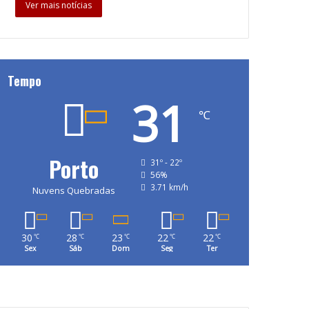
Ver mais notícias
Tempo
31
℃
Porto
31º - 22º
56%
3.71 km/h
Nuvens Quebradas
30
28
23
22
22
℃
℃
℃
℃
℃
Sex
Sáb
Dom
Seg
Ter