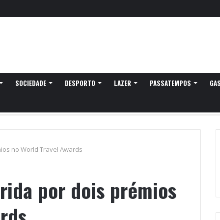
 Discurso do Rei” esgota diariamente no castelo de Santa Maria da Feira
SOCIEDADE
DESPORTO
LAZER
PASSATEMPOS
GA
mios no World Travel Awards
rida por dois prémios
ards