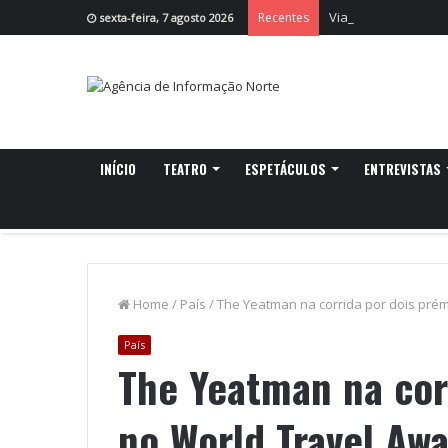
Viagem Medieval: “O
Recentes
sexta-feira, 7 agosto 2026
INÍCIO
TEATRO
ESPETÁCULOS
ENTREVISTAS
Home
/
País
/
The Yeatman na corrida por dois pré
País
The Yeatman na cor
no World Travel Aw