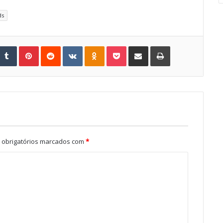
ds
Tumblr
Pinterest
Reddit
VKontakte
Odnoklassniki
Pocket
Share via Email
Print
obrigatórios marcados com
*