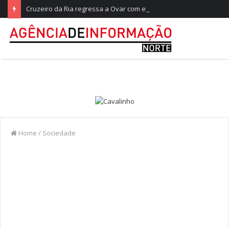
Cruzeiro da Ria regressa a Ovar com experiências náuticas e observação de aves
Home
/
Sociedade