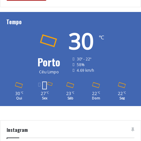
Tempo
30
℃
Porto
30º - 22º
58%
4.69 km/h
Céu Limpo
30
27
23
22
22
℃
℃
℃
℃
℃
Qui
Sex
Sáb
Dom
Seg
Instagram