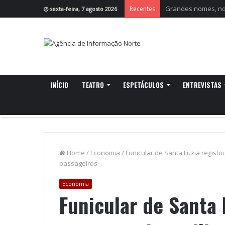
Viagem Medieval: “O
Recentes
sexta-feira, 7 agosto 2026
INÍCIO
TEATRO
ESPETÁCULOS
ENTREVISTAS
Home
/
Economia
/
Funicular de Santa Luzia registo
passageiros
Economia
Funicular de Santa 