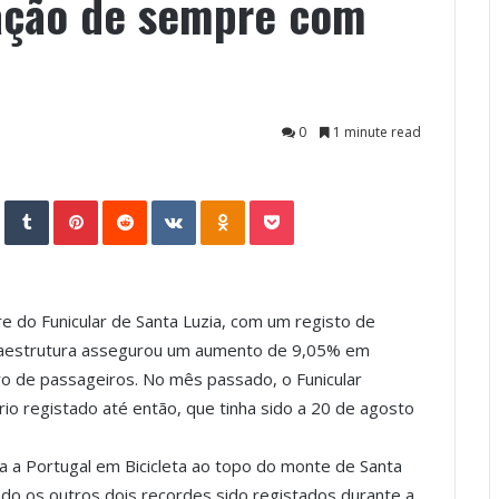
zação de sempre com
0
1 minute read
StumbleUpon
Tumblr
Pinterest
Reddit
VKontakte
Odnoklassniki
Pocket
e do Funicular de Santa Luzia, com um registo de
fraestrutura assegurou um aumento de 9,05% em
o de passageiros. No mês passado, o Funicular
rio registado até então, que tinha sido a 20 de agosto
ta a Portugal em Bicicleta ao topo do monte de Santa
ndo os outros dois recordes sido registados durante a