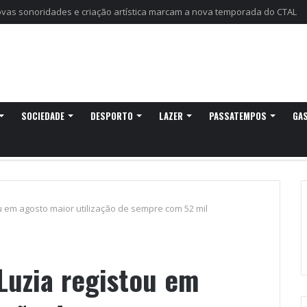
 Discurso do Rei” esgota diariamente no castelo de Santa Maria da Feira
SOCIEDADE
DESPORTO
LAZER
PASSATEMPOS
GA
u em agosto maior utilização de sempre com 52 mil
Luzia registou em