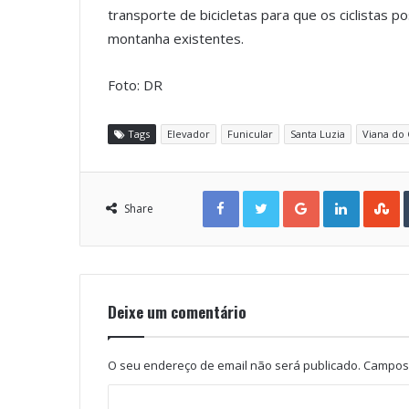
transporte de bicicletas para que os ciclistas p
montanha existentes.
Foto: DR
Tags
Elevador
Funicular
Santa Luzia
Viana do 
Facebook
Twitter
Google+
LinkedIn
StumbleUpon
Share
Deixe um comentário
O seu endereço de email não será publicado.
Campos 