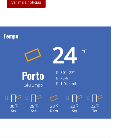
Ver mais notícias
Tempo
24
℃
Porto
30º - 22º
73%
1.04 km/h
Céu Limpo
30
28
23
22
22
℃
℃
℃
℃
℃
Sex
Sáb
Dom
Seg
Ter