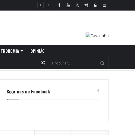
Random
Log
Sidebar
Article
In
STRONOMIA
OPINIÃO
Random
Article
Siga-nos no Facebook