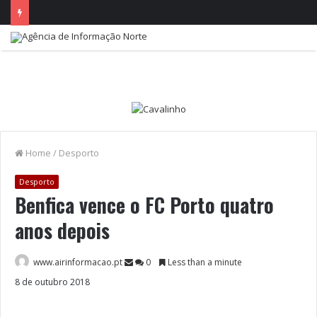
Home
/
Desporto
Desporto
Benfica vence o FC Porto quatro
anos depois
www.airinformacao.pt
0
Less than a minute
8 de outubro 2018