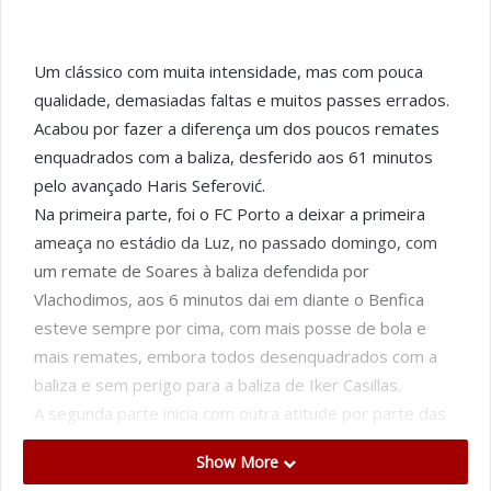
Um clássico com muita intensidade, mas com pouca
qualidade, demasiadas faltas e muitos passes errados.
Acabou por fazer a diferença um dos poucos remates
enquadrados com a baliza, desferido aos 61 minutos
pelo avançado Haris Seferović.
Na primeira parte, foi o FC Porto a deixar a primeira
ameaça no estádio da Luz, no passado domingo, com
um remate de Soares à baliza defendida por
Vlachodimos, aos 6 minutos dai em diante o Benfica
esteve sempre por cima, com mais posse de bola e
mais remates, embora todos desenquadrados com a
baliza e sem perigo para a baliza de Iker Casillas.
A segunda parte inicia com outra atitude por parte das
equipas, o Benfica cresceu na partida, usando as alas
Show More
para chegar a baliza adversaria até que surge o golo