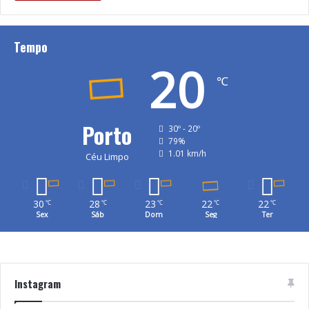
Tempo
20
℃
Porto
30º - 20º
79%
1.01 km/h
Céu Limpo
30
28
23
22
22
℃
℃
℃
℃
℃
Sex
Sáb
Dom
Seg
Ter
Instagram