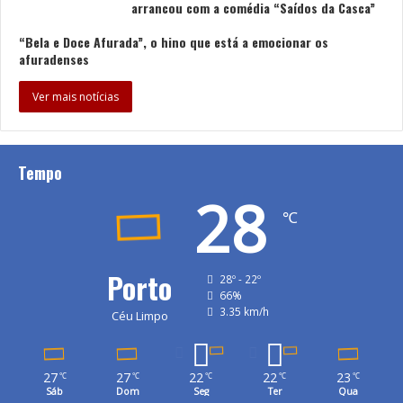
arrancou com a comédia “Saídos da Casca”
“Bela e Doce Afurada”, o hino que está a emocionar os
afuradenses
Ver mais notícias
Tempo
28
℃
Porto
28º - 22º
66%
3.35 km/h
Céu Limpo
27
27
22
22
23
℃
℃
℃
℃
℃
Sáb
Dom
Seg
Ter
Qua