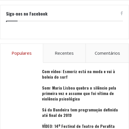
compositor italiano vai conduzir pessoalmente em palco
a orquestra e um coro de mais de 200 pessoas. A lenda
Siga-nos no Facebook
viva Ennio Morricone é responsável por algumas das
trilhas sonoras mais aclamadas da história do cinema,
como é o caso “The Hateful Eight”, “Inglourious
Basterds”, “Once Upon a Time in America”, “Malèna”,
“The Untouchables”, entre muitos outros. Dulce Pontes
Populares
Recentes
Comentários
tem participado nos seus concertos em toda a Europa,
e Lisboa não será exceção.
Com vídeo: Esmoriz está na moda e vai à
boleia do surf
Texto e fotos: Nelson Costa
Som: Maria Lisboa quebra o silêncio pela
primeira vez e assume que foi vítima de
Tags
Altice Arena
Barcelos
Cesária Évora
violência psicológica
Dulce Pontes
Elis Regina
Ennio Morricone
Sá da Bandeira tem programação definida
Festival Eurovisão
até final de 2019
VÍDEO: 14º Festival de Teatro de Perafita