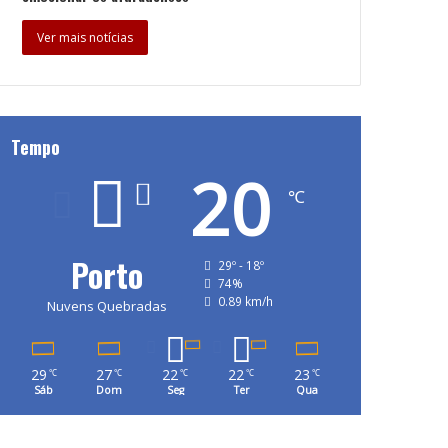
Ver mais notícias
Tempo
20
℃
Porto
29º - 18º
74%
0.89 km/h
Nuvens Quebradas
29
27
22
22
23
℃
℃
℃
℃
℃
Sáb
Dom
Seg
Ter
Qua