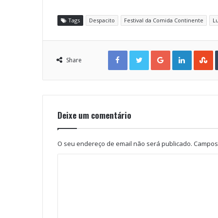
Tags
Despacito
Festival da Comida Continente
Lu
Facebook
Twitter
Google+
LinkedIn
StumbleUpon
Share
Deixe um comentário
O seu endereço de email não será publicado.
Campos 