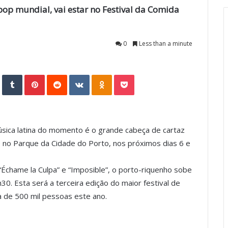
pop mundial, vai estar no Festival da Comida
0
Less than a minute
StumbleUpon
Tumblr
Pinterest
Reddit
VKontakte
Odnoklassniki
Pocket
úsica latina do momento é o grande cabeça de cartaz
e no Parque da Cidade do Porto, nos próximos dias 6 e
Échame la Culpa” e “Imposible”, o porto-riquenho sobe
30. Esta será a terceira edição do maior festival de
a de 500 mil pessoas este ano.