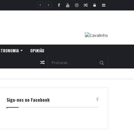
Random
Log
Sidebar
Article
In
STRONOMIA
OPINIÃO
Random
Article
Siga-nos no Facebook