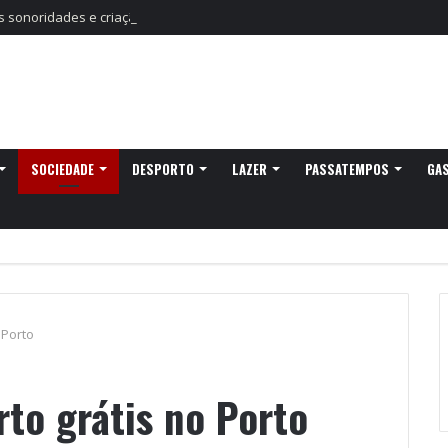
sonoridades e criação artística marcam a nova temporada do CTAL
SOCIEDADE
DESPORTO
LAZER
PASSATEMPOS
GA
 Porto
rto grátis no Porto