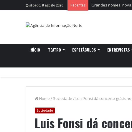
Grandes nomes, novas 
Recentes
sábado, 8 agosto 2026
INÍCIO
TEATRO
ESPETÁCULOS
ENTREVISTAS
Home
/
Sociedade
/
Luis Fonsi dá concerto grátis no
Sociedade
Luis Fonsi dá conce