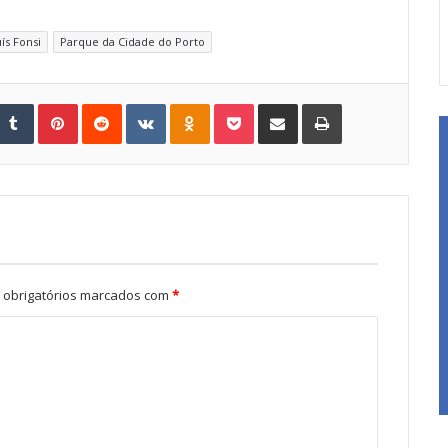
ís Fonsi
Parque da Cidade do Porto
Tumblr
Pinterest
Reddit
VKontakte
Odnoklassniki
Pocket
Share via Email
Print
obrigatórios marcados com
*