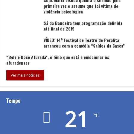
Som: Maria Lisboa quebra o silêncio pela
primeira vez e assume que foi vítima de
violência psicológica
Sá da Bandeira tem programação definida
até final de 2019
VÍDEO: 14º Festival de Teatro de Perafita
arrancou com a comédia “Saídos da Casca”
“Bela e Doce Afurada”, o hino que está a emocionar os
afuradenses
Ver mais notícias
Tempo
21
℃