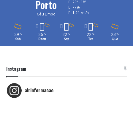
Porto
29º - 18º
77%
1.94 km/h
Céu Limpo
29
26
22
22
23
℃
℃
℃
℃
℃
Sáb
Dom
Seg
Ter
Qua
Instagram
airinformacao