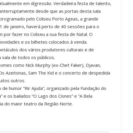
 atualmente em digressão. Verdadeira festa de talento,
 ininterruptamente desde que as portas desta sala
 programado pelo Coliseu Porto Ageas, a grande
1 de janeiro, haverá perto de 40 sessões para o
 por fazer no Coliseu a sua festa de Natal. O
ovidades e os bilhetes colocados à venda.
táculos dos vários produtores culturais e de
sala de todos os públicos.
omes como Nick Murphy (ex-Chet Faker), Djavan,
s Azeitonas, Sam The Kid e o concerto de despedida
uitos outros.
io de humor “Rir Ajuda”, organizado pela Fundação do
” e os bailados “O Lago dos Cisnes” e “A Bela
ia do maior teatro da Região Norte.