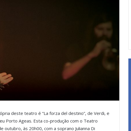
ia deste teatro é “La forza del destino”, de Verdi, e
seu Porto Ageas. Esta co-produção com o Teatro
de outubro, às 20h00, com a soprano Julianna Di