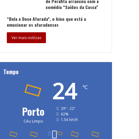
de Perafita arrancou com a
comédia “Saídos da Casca”
“Bela e Doce Afurada”, o hino que está a
emocionar os afuradenses
Ver mais notícias
Tempo
24
℃
Porto
29º - 22º
62%
1.54 km/h
Céu Limpo