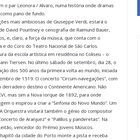
m o par Leonora / Alvaro, numa história onde dramas
 como pano de fundo.
ições mais ambiciosas de Giuseppe Verdi, estará o
o de David Pountney e cenografia de Raimund Bauer,
s, e, claro, a força da música, que conta com o
e do Coro do Teatro Nacional de São Carlos.
a da escola artística em residência no Coliseu – o
Yann Tiersen. No último sábado de setembro, dia 28, o
ção dos 500 anos da primeira volta ao mundo, iniciada
embro de 1519. O concerto “Circum-navegações”, com
 derradeiro destino o Continente Americano. Não
XVI, mas sim a Nova Iorque de 1892, para onde
agem o inspirou a criar a “Sinfonia do Novo Mundo”. Um
 A Orquestra visitará também o génio do compositor
oncerto de Aranjuez” e “Palillos y panderetas”. Na
 Leitão, vencedor do Prémio Jovens Músicos.
apitô da cidade do Porto monte a pista e receba