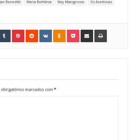
tian Benedikt
Maria Bethânia
Ney Matogrosso
Os Azeitonas
Tumblr
Pinterest
Reddit
VKontakte
Odnoklassniki
Pocket
Share via Email
Print
obrigatórios marcados com
*