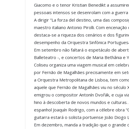
Giacomo e o tenor Kristian Benedikt a assumire
pessoais intensos se desenrolam com a guerra
A dirigir “La forza del destino, uma das compos
maestro italiano Antonio Pirolli. Com encenaçã
destaca-se a riqueza dos cenários e dos figurino
desempenho da Orquestra Sinfónica Portuguesa 
Em setembro não faltará o espetáculo de abertur
Balleteatro -, e concertos de Maria Bethânia e 
Coliseu organiza uma viagem musical em celebra
por Fernão de Magalhães precisamente em set
a Orquestra Metropolitana de Lisboa, tem como
aquele que Fernão de Magalhães viu no século 
emigrou o compositor Antonín Dvořák, e cuja vi
hino à descoberta de novos mundos e culturas.
espanhol Joaquín Rodrigo, com a célebre obra “C
guitarra estará o solista portuense João Diogo
Em dezembro, manda a tradição que o grande ch