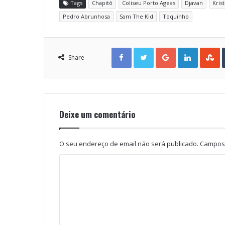
Tags
Chapitô
Coliseu Porto Ageas
Djavan
Kris
Pedro Abrunhosa
Sam The Kid
Toquinho
Facebook
Twitter
Google+
LinkedIn
StumbleUpon
Share
Deixe um comentário
O seu endereço de email não será publicado.
Campos 