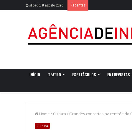
Recentes
sábado, 8 agosto 2026
INÍCIO
TEATRO
ESPETÁCULOS
ENTREVISTAS
Home
/
Cultura
/
Grandes concertos na rentrée do C
Cultura