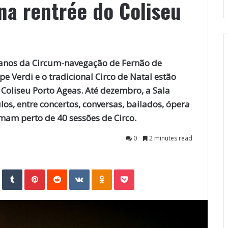
na rentrée do Coliseu
anos da Circum-navegação de Fernão de
Verdi e o tradicional Circo de Natal estão
 Coliseu Porto Ageas. Até dezembro, a Sala
los, entre concertos, conversas, bailados, ópera
omam perto de 40 sessões de Circo.
0
2 minutes read
StumbleUpon
Tumblr
Pinterest
Reddit
VKontakte
Odnoklassniki
Pocket