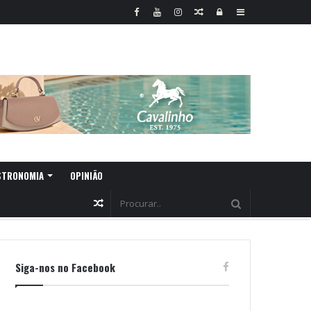
Random
Log
Sidebar
Article
In
STRONOMIA
OPINIÃO
Random
Article
Siga-nos no Facebook