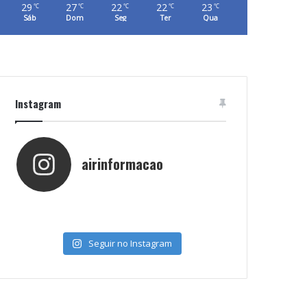
29
27
22
22
23
℃
℃
℃
℃
℃
Sáb
Dom
Seg
Ter
Qua
Instagram
airinformacao
Seguir no Instagram