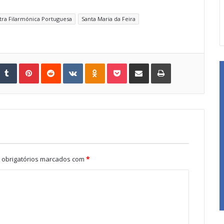
ra Filarmónica Portuguesa
Santa Maria da Feira
Tumblr
Pinterest
Reddit
VKontakte
Odnoklassniki
Pocket
Share via Email
Print
obrigatórios marcados com
*