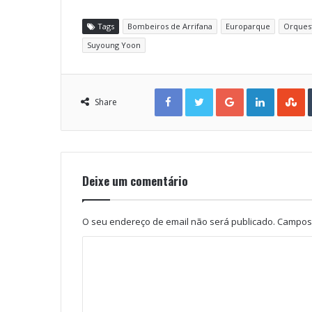
Tags
Bombeiros de Arrifana
Europarque
Orquest
Suyoung Yoon
Facebook
Twitter
Google+
LinkedIn
StumbleUpon
Share
Deixe um comentário
O seu endereço de email não será publicado.
Campos 