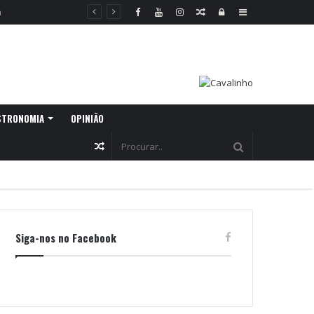
Random
Log
Sidebar
Article
In
STRONOMIA
OPINIÃO
Random
Article
Siga-nos no Facebook