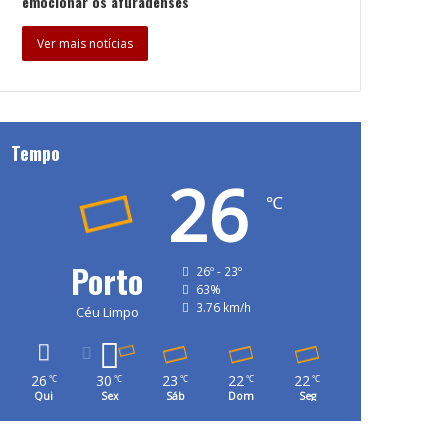
emocionar os afuradenses
Ver mais notícias
Tempo
26
℃
Porto
26º - 23º
63%
3.76 km/h
Céu Limpo
26
30
23
22
22
℃
℃
℃
℃
℃
Qui
Sex
Sáb
Dom
Seg