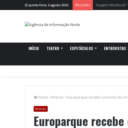
Cruzeiro da Ria r
Recentes
quinta-feira, 6 agosto 2026
INÍCIO
TEATRO
ESPETÁCULOS
ENTREVISTAS
Home
/
Breves
/
Europarque recebe concerto da Or
Breves
Europarque recebe 