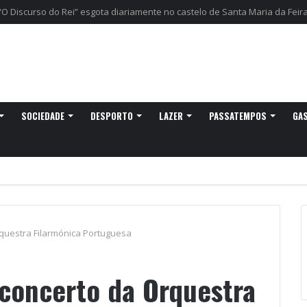
egressa a Ovar com experiências náuticas e observação de aves
SOCIEDADE
DESPORTO
LAZER
PASSATEMPOS
GA
questra Filarmónica Portuguesa
concerto da Orquestra