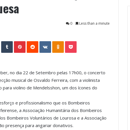
uesa
0
Less than a minute
StumbleUpon
Tumblr
Pinterest
Reddit
VKontakte
Odnoklassniki
Pocket
eber, no dia 22 de Setembro pelas 17h00, o concerto
cção musical de Osvaldo Ferreira, com a violinista
to para violino de Mendelsshon, um dos ícones do
sforço e profissionalismo que os Bombeiros
feirense, a Associação Humanitária dos Bombeiros
 dos Bombeiros Voluntários de Lourosa e a Associação
ão presença para angariar donativos.