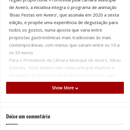
de Aveiro, a iniciativa integra o programa de animação
‘Boas Festas em Aveiro’, que assinala em 2020 a sexta
edição, e propõe uma experiência de degustação para
todos os gostos, numa aposta que varia entre
propostas gastronómicas mais tradicionais às mais
contemporâneas, com menus que variam entre os 10 e
os 30 euros.
Para o Presidente da Câmara Municipal de Aveiro, Ribau
Esteves, “este evento tem como principal objetivo a
divulgação da gastronomia tradicional aveirense, num
momento único no ano, em que festejamos o Natal, o
Show More
Ano Novo e a festa em honra de São Gonçalinho. Esta é
também uma operação de marketing territorial que faz
parte do Boas Festas em Aveiro e que permite aos
nossos cidadãos, e a quem nos visita por esta altura,
Deixe um comentário
uma experiência diferente, inspirada na Ria de Aveiro,
no Sal e nos Ovos Moles, como não poderia deixar de