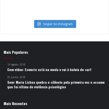
Tags
Aveiro
Aveiro Sabores com Tradição
Bacalhau
Seguir no Instagram
Bilharacos
Câmara Municipal de Aveiro
Festas de São Gonçalinho
Mais Populares
16 Agosto, 2018
Com vídeo: Esmoriz está na moda e vai à boleia do surf
25 Junho, 2018
Som: Maria Lisboa quebra o silêncio pela primeira vez e assume
que foi vítima de violência psicológica
Mais Recentes