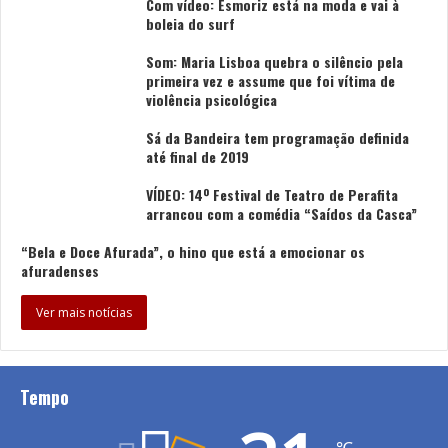
Com vídeo: Esmoriz está na moda e vai à
elevadas a iguarias. Para além dos produtos do mar, de
boleia do surf
onde se destacam o linguado, a raia, o petinga, o robalo
e a dourada, o festival aposta também em produtos da
Som: Maria Lisboa quebra o silêncio pela
primeira vez e assume que foi vítima de
Ria, onde a enguia, em caldeirada, frita ou de
violência psicológica
escabeche, se junta às ostras, aos mexilhões e às
ameijoas, confecionadas de acordo com a especialidade
Sá da Bandeira tem programação definida
até final de 2019
de cada restaurante.
Para além dos produtos tradicionais, a iniciativa “Aveiro,
VÍDEO: 14º Festival de Teatro de Perafita
arrancou com a comédia “Saídos da Casca”
Sabores com Tradição” abre também portas à
inovação, revisitando ou inovando em propostas
“Bela e Doce Afurada”, o hino que está a emocionar os
gastronómicas com produtos que começaram a ser
afuradenses
explorados na região, fruto do surgimento de novos
Ver mais notícias
nichos de mercado e de novas tendências
gastronómicas, como por exemplo a Flor do Sal, a
salicórnia, as ostras, as algas e as conservas.
Tempo
As sobremesas têm também assinatura do vasto
legado gastronómico doce da cidade, com os ovos-
℃