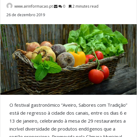
www.airinformacao.pt
0
2 minutes read
26 de dezembro 2019
O festival gastronómico “Aveiro, Sabores com Tradição”
está de regresso à cidade dos canais, entre os dias 6 e
13 de janeiro, celebrando à mesa de 29 restaurantes a
incrível diversidade de produtos endógenos que a
região proporciona. Promovida pela Câmara Municipal