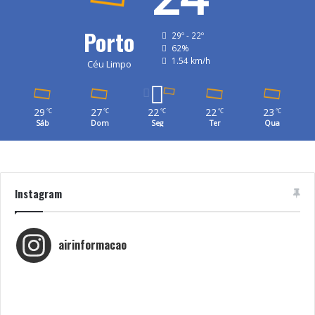
Porto
29º - 22º
62%
1.54 km/h
Céu Limpo
29
27
22
22
23
℃
℃
℃
℃
℃
Sáb
Dom
Seg
Ter
Qua
Instagram
airinformacao