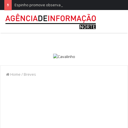
Espinho promove observação do eclipse solar parcial
Home
/
Breves