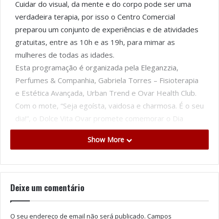
Cuidar do visual, da mente e do corpo pode ser uma
verdadeira terapia, por isso o Centro Comercial
preparou um conjunto de experiências e de atividades
gratuitas, entre as 10h e as 19h, para mimar as
mulheres de todas as idades.
Esta programação é organizada pela Eleganzzia,
Perfumes & Companhia, Gabriela Torres – Fisioterapia
e Estética Avançada, Urban Trend e Ovar Health Club.
Com o mote, “Seja egoísta, vaidosa e charmosa. É o seu
dia!”, o Dolce Vita Ovar promete comemorar o Dia
Internacional da Mulher em grande estilo.
Show More
Tags
Centro Comercial
Dia da Mulher
Dolce Vita Ovar
Eleganzzia
Gabriela Torres
Perfumes & Companhia
Deixe um comentário
O seu endereço de email não será publicado.
Campos