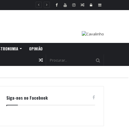
Random
Log
Sidebar
Article
In
STRONOMIA
OPINIÃO
Random
Article
Siga-nos no Facebook