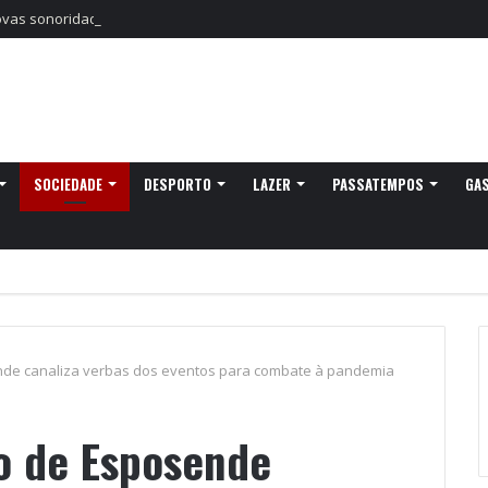
as sonoridades e criação artística marcam a nova temporada do CTAL
SOCIEDADE
DESPORTO
LAZER
PASSATEMPOS
GA
nde canaliza verbas dos eventos para combate à pandemia
o de Esposende