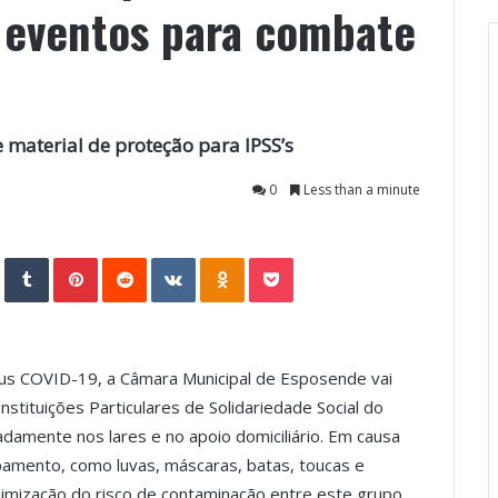
s eventos para combate
 material de proteção para IPSS’s
0
Less than a minute
StumbleUpon
Tumblr
Pinterest
Reddit
VKontakte
Odnoklassniki
Pocket
rus COVID-19, a Câmara Municipal de Esposende vai
Instituições Particulares de Solidariedade Social do
damente nos lares e no apoio domiciliário. Em causa
amento, como luvas, máscaras, batas, toucas e
nimização do risco de contaminação entre este grupo