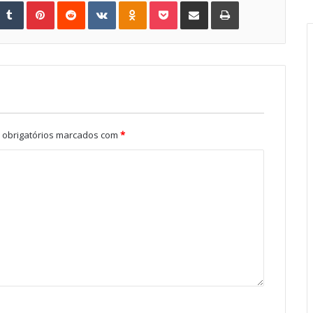
Tumblr
Pinterest
Reddit
VKontakte
Odnoklassniki
Pocket
Share via Email
Print
obrigatórios marcados com
*