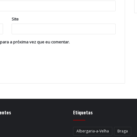
Site
 para a próxima vez que eu comentar.
entes
Etiquetas
Albergaria-a-Velha
Braga