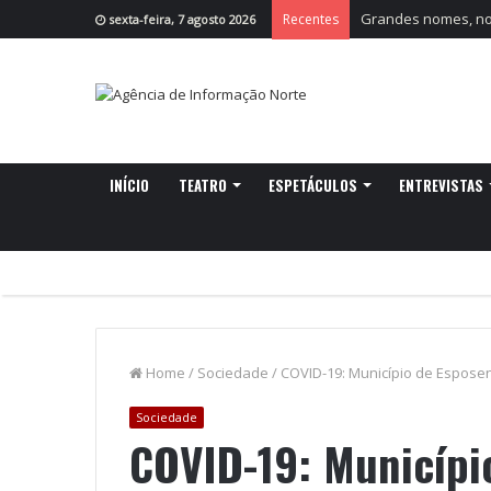
Grandes nomes, nov
Recentes
sexta-feira, 7 agosto 2026
INÍCIO
TEATRO
ESPETÁCULOS
ENTREVISTAS
Home
/
Sociedade
/
COVID-19: Município de Espose
Sociedade
COVID-19: Municípi