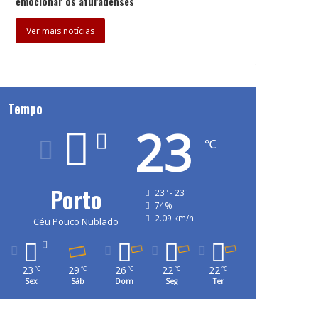
emocionar os afuradenses
Ver mais notícias
Tempo
23
℃
Porto
23º - 23º
74%
2.09 km/h
Céu Pouco Nublado
23
29
26
22
22
℃
℃
℃
℃
℃
Sex
Sáb
Dom
Seg
Ter