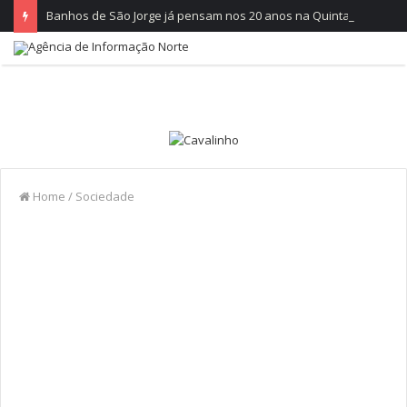
Banhos de São Jorge já pensam nos 20 anos na Quinta do Castelo
Home
/
Sociedade