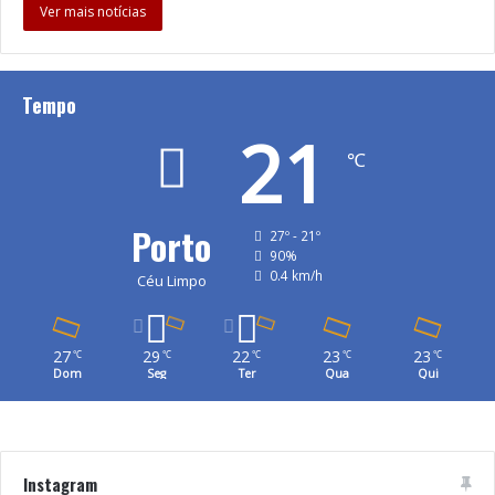
Ver mais notícias
Tempo
21
℃
Porto
27º - 21º
90%
0.4 km/h
Céu Limpo
27
29
22
23
23
℃
℃
℃
℃
℃
Dom
Seg
Ter
Qua
Qui
Instagram