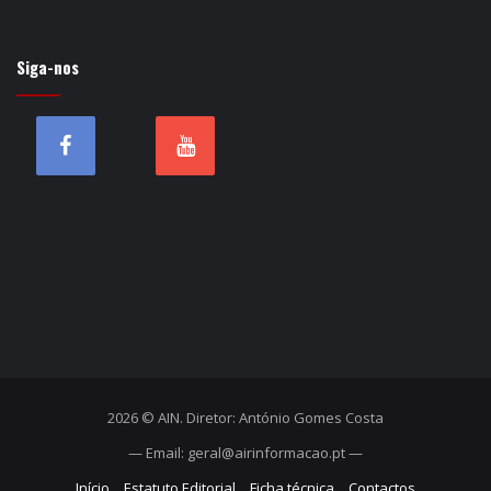
Siga-nos
2026 © AIN. Diretor: António Gomes Costa
— Email: geral@airinformacao.pt —
Início
Estatuto Editorial
Ficha técnica
Contactos