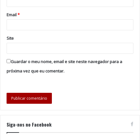
Portugal está desde 19 de
março
em estado de
emergência, o que vigorará ao que tudo indica até ao
Email
*
final do dia 02 de
maio
.
Foto: DR
Site
Tags
Bombeiros
Eduardo Cabrita
Ministro
Proteção Civil
PSP
Salvador Malheiro
Guardar o meu nome, email e site neste navegador para a
próxima vez que eu comentar.
Siga-nos no Facebook