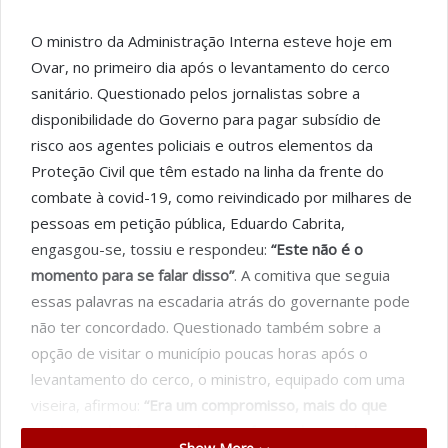
O ministro da Administração Interna esteve hoje em
Ovar, no primeiro dia após o levantamento do cerco
sanitário. Questionado pelos jornalistas sobre a
disponibilidade do Governo para pagar subsídio de
risco aos agentes policiais e outros elementos da
Proteção Civil que têm estado na linha da frente do
combate à covid-19, como reivindicado por milhares de
pessoas em petição pública, Eduardo Cabrita,
engasgou-se, tossiu e respondeu:
“Este não é o
momento para se falar disso”
. A comitiva que seguia
essas palavras na escadaria atrás do governante pode
não ter concordado. Questionado também sobre a
opção de visitar o município poucas horas após o
levantamento do cerco, o ministro, equipado com uma
viseira, afirmou:
“Era um compromisso, mais do que
institucional, até pessoal e uma forma de agradecer