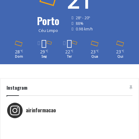
21
Porto
28º - 20º
88%
0.98 km/h
Céu Limpo
28
29
22
23
23
℃
℃
℃
℃
℃
Dom
Seg
Ter
Qua
Qui
Instagram
airinformacao