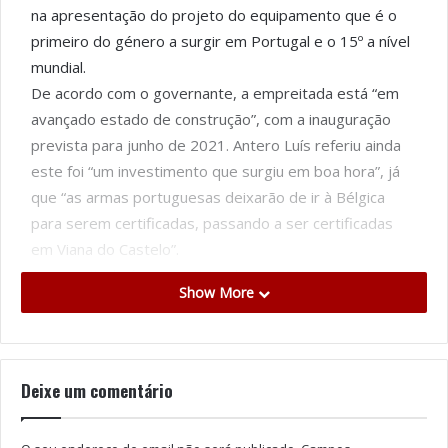
na apresentação do projeto do equipamento que é o
primeiro do género a surgir em Portugal e o 15º a nível
mundial.
De acordo com o governante, a empreitada está “em
avançado estado de construção”, com a inauguração
prevista para junho de 2021. Antero Luís referiu ainda
este foi “um investimento que surgiu em boa hora”, já
que “as armas portuguesas deixarão de ir à Bélgica
para serem certificadas, passando a ser certificadas
em Viana do Castelo”.
A empreitada é comparticipada em 75% com verbas
Show More
comunitárias pelo Fundo para a Segurança Interna (FSI)
e conta com 25% de comparticipação nacional. O Banco
de Provas da CIP, entidade certificadora de armamento
e munições, está a ser instalado na Zona Industrial do
Deixe um comentário
Neiva, perto das instalações da Browning Viana, uma
das empresas armeiras portuguesas com maior