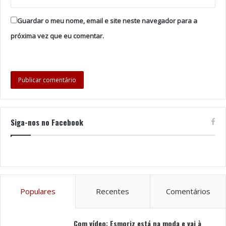
Recorde-se que, em 2018, foi assinada a escritura de
constituição de direito de superfície sobre uma parcela
Guardar o meu nome, email e site neste navegador para a
de terreno situada na Zona Industrial do Neiva para a
próxima vez que eu comentar.
construção do Banco de Provas para Armas de Fogo e
Munições. A cedência do terreno com uma área de
8.900 metros quadrados foi feita tempo indeterminado,
enquanto for cumprida a função.
Foto: DR
Siga-nos no Facebook
Tags
Armas
Banco de Provas
PSP
Viana do Castelo
Populares
Recentes
Comentários
Com vídeo: Esmoriz está na moda e vai à