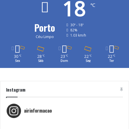
18
℃
Porto
30º - 18º
82%
1.03 km/h
Céu Limpo
30
28
23
22
22
℃
℃
℃
℃
℃
Sex
Sáb
Dom
Seg
Ter
Instagram
airinformacao