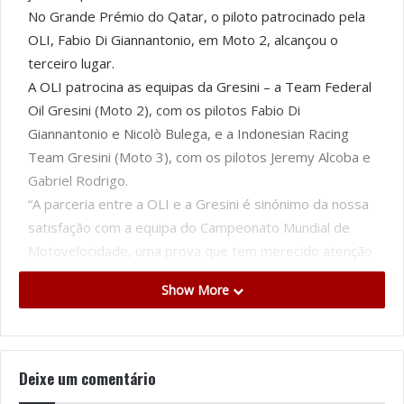
No Grande Prémio do Qatar, o piloto patrocinado pela
OLI, Fabio Di Giannantonio, em Moto 2, alcançou o
terceiro lugar.
A OLI patrocina as equipas da Gresini – a Team Federal
Oil Gresini (Moto 2), com os pilotos Fabio Di
Giannantonio e Nicolò Bulega, e a Indonesian Racing
Team Gresini (Moto 3), com os pilotos Jeremy Alcoba e
Gabriel Rodrigo.
“A parceria entre a OLI e a Gresini é sinónimo da nossa
satisfação com a equipa do Campeonato Mundial de
Motovelocidade, uma prova que tem merecido atenção
crescente, particularmente do público português. A
Show More
nossa presença nas provas de Moto2 e Moto3 chega a
uma audiência televisiva na ordem dos 400 milhões
telespectadores, permitindo à marca obter uma
notoriedade crescente à escala global”, afirma António
Deixe um comentário
Ricardo Oliveira, Administrador da OLI.