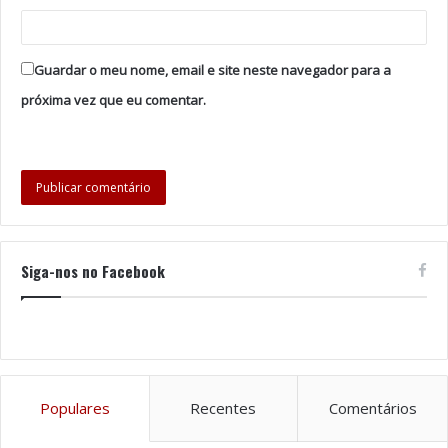
Portugal. A fábrica trabalha ininterruptamente 24 horas
por dia, sete dias por semana, e tem uma produção
anual de 2 milhões de autoclismos e 2,8 milhões
Guardar o meu nome, email e site neste navegador para a
mecanismos. É a única empresa portuguesa a produzir
próxima vez que eu comentar.
autoclismos interiores. Atualmente, a OLI tem 38
patentes ativas.
Tags
António Ricardo Oliveira
Europa
Fabio Di Giannantonio
OLI
Siga-nos no Facebook
Populares
Recentes
Comentários