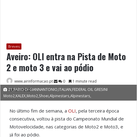
Breves
Aveiro: OLI entra na Pista de Moto
2 e moto 3 e vai ao pódio
www.airinformacao.pt
0
1 minute read
21,FABIO DI GIANNANTONIO,ITALIAN,FEDERAL OIL GRESINI
1 de abril 2021
Moto2,KALEX,Moto2,Shoei,Alpinestars,Alpinestars,
No último fim de semana, a
OLI
, pela terceira época
consecutiva, voltou à pista do Campeonato Mundial de
Motovelocidade, nas categorias de Moto2 e Moto3, e
já foi ao pódio.