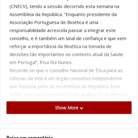
(CNECV), tendo a sessão decorrido esta semana na
Assembleia da República. “Enquanto presidente da
Associação Portuguesa de Bioética é uma
responsabilidade acrescida passar a integrar este
conselho, e é também um sinal de confiança e que vem
reforçar a importância da Bioética na tomada de
decisões tão importantes no contexto atual da Saúde
em Portugal”, frisa Rui Nunes.
Recorde-se que o Conselho Nacional de Ética para as
Ciências da Vida é um órgão consultivo independente
que funciona junto da Assembleia da República. Este
órgão tem como principal missão analisar os problemas
éticos suscitados pelos progressos científicos nos
Show More
domínios da biologia, da saúde, e das ciências da vida,
tal como definido na Lei n.º 24/2009, que estipula o
regime jurídico do CNECV.
“No último ano a Ciência e a Saúde foram postas à
Deixe um comentário