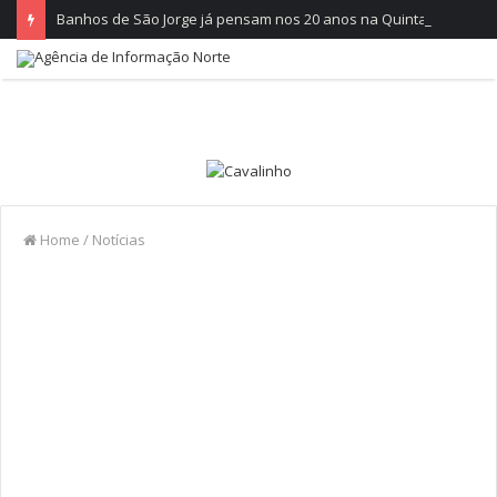
Banhos de São Jorge já pensam nos 20 anos na Quinta do Castelo
Home
/
Notícias