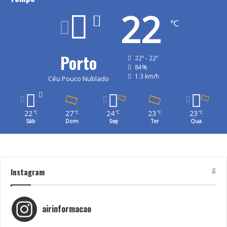
22
℃
Porto
22º - 22º
84%
1.3 km/h
Céu Pouco Nublado
22
27
24
23
23
℃
℃
℃
℃
℃
Sáb
Dom
Seg
Ter
Qua
Instagram
airinformacao