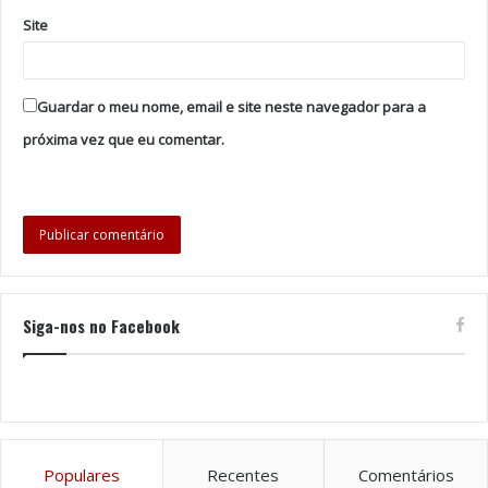
da vida e da saúde num ambiente de incerteza, mas,
Site
também, de enorme esperança”, acrescenta Rui Nunes.
O 6.º mandato teve início a 21 de julho, com a tomada
de posse na Assembleia da República e tem uma
Guardar o meu nome, email e site neste navegador para a
duração prevista de cinco anos.
próxima vez que eu comentar.
Tags
Associação Portuguesa de Bioética
Rui Nunes
SARS-CoV-2
Siga-nos no Facebook
Populares
Recentes
Comentários