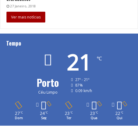
27 Janeiro, 2018
Ver mais notícias
Tempo
21
℃
Porto
27º - 21º
87%
0.09 km/h
Céu Limpo
27
24
23
23
22
℃
℃
℃
℃
℃
Dom
Seg
Ter
Qua
Qui