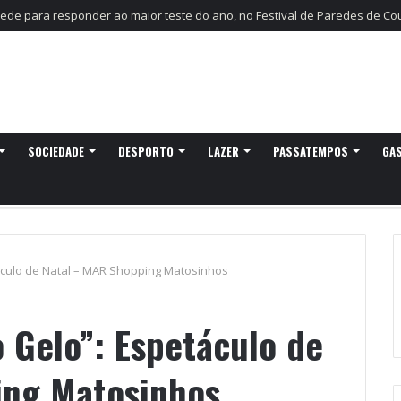
 já pensam nos 20 anos na Quinta do Castelo
SOCIEDADE
DESPORTO
LAZER
PASSATEMPOS
GA
áculo de Natal – MAR Shopping Matosinhos
 Gelo”: Espetáculo de
ing Matosinhos