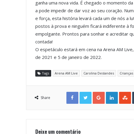
ganha uma nova vida. É chegado o momento da Cin
a pode impedir de dar voz ao seu coração. Num
e força, esta história levará cada um de nós a 
postos à prova e ninguém ficará indiferente à 
empolgante. Prontos para sonhar e acreditar qu
contada!
O espetáculo estará em cena na Arena AM Live
de 2021 e 5 de janeiro de 2022.
Tags
Arena AM Live
Carolina Deslandes
Crianças
Facebook
Twitter
Google+
LinkedIn
StumbleUpon
Share
Deixe um comentário